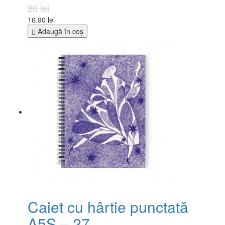
20 lei
16.90 lei
Adaugă în coş
Caiet cu hârtie punctată
A5S – 27