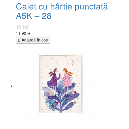
Caiet cu hârtie punctată
A5K – 28
16 lei
11.90 lei
Adaugă în coş