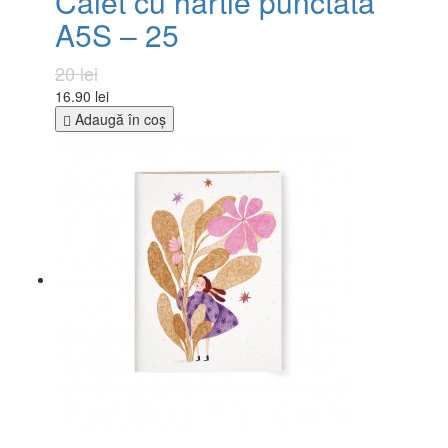
Caiet cu hârtie punctată
A5S – 25
20 lei
16.90 lei
Adaugă în coş