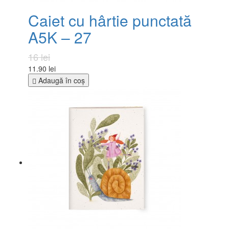
Caiet cu hârtie punctată
A5K – 27
16 lei
11.90 lei
Adaugă în coş