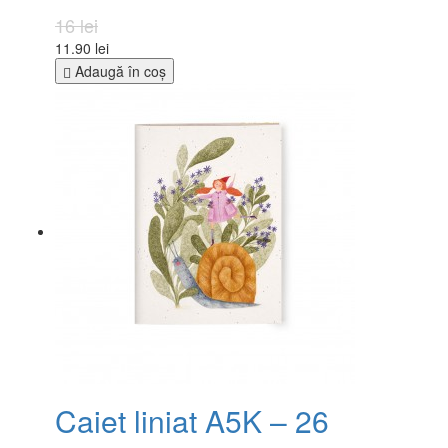
16 lei
11.90 lei
Adaugă în coş
Caiet liniat A5K – 26