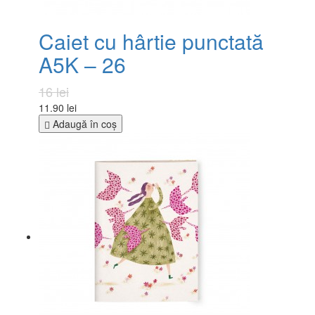
Caiet cu hârtie punctată
A5K – 26
16 lei
11.90 lei
Adaugă în coş