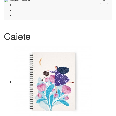
navigat
Caiete