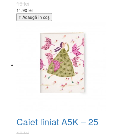
16 lei
11.90 lei
Adaugă în coş
Caiet liniat A5K – 25
16 lei