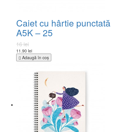
Caiet cu hârtie punctată
A5K – 25
16 lei
11.90 lei
Adaugă în coş