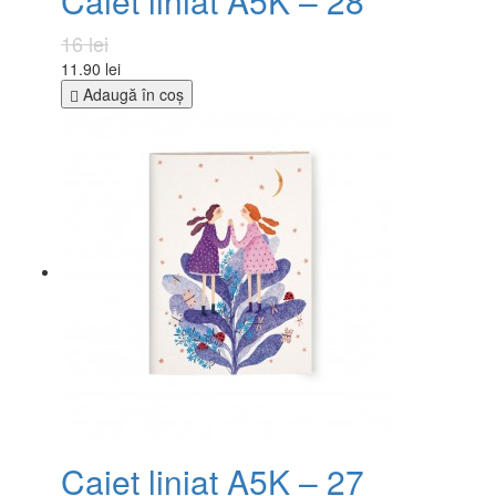
Caiet liniat A5K – 28
16 lei
11.90 lei
Adaugă în coş
Caiet liniat A5K – 27