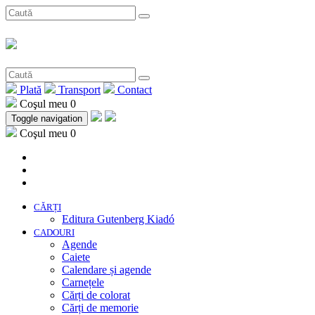
Plată
Transport
Contact
Coşul meu
0
Toggle navigation
Coşul meu
0
CĂRȚI
Editura Gutenberg Kiadó
CADOURI
Agende
Caiete
Calendare și agende
Carnețele
Cărți de colorat
Cărți de memorie