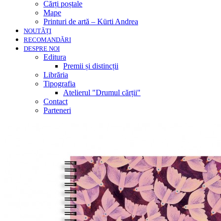
Cărți poștale
Mape
Printuri de artă – Kürti Andrea
NOUTĂȚI
RECOMANDĂRI
DESPRE NOI
Editura
Premii și distincții
Librăria
Tipografia
Atelierul "Drumul cărții"
Contact
Parteneri