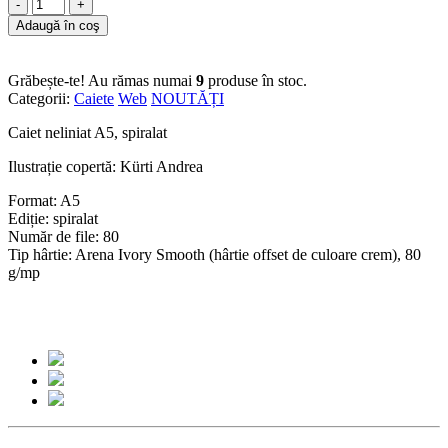
-
+
Adaugă în coş
Grăbește-te! Au rămas numai
9
produse în stoc.
Categorii:
Caiete
Web
NOUTĂȚI
Caiet neliniat A5, spiralat
Ilustrație copertă: Kürti Andrea
Format: A5
Ediție: spiralat
Număr de file: 80
Tip hârtie: Arena Ivory Smooth (hârtie offset de culoare crem), 80
g/mp