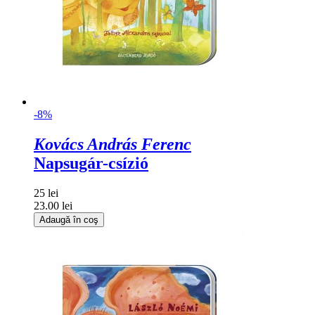
-8%
Kovács András Ferenc
Napsugár-csízió
25 lei
23.00 lei
Adaugă în coş