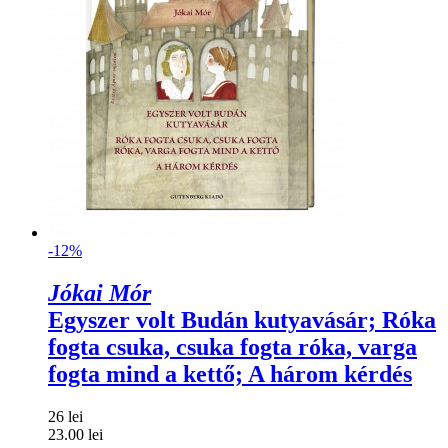
-12%
Jókai Mór
Egyszer volt Budán kutyavásár; Róka
fogta csuka, csuka fogta róka, varga
fogta mind a kettő; A három kérdés
26 lei
23.00 lei