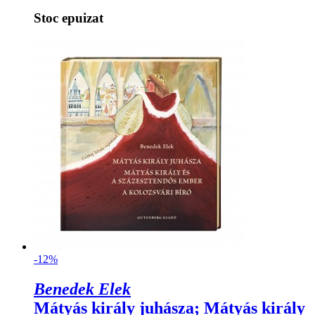
Stoc epuizat
-12%
Benedek Elek
Mátyás király juhásza; Mátyás király