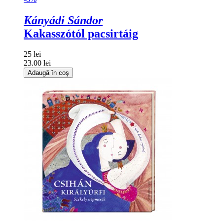
Kányádi Sándor
Kakasszótól pacsirtáig
25 lei
23.00 lei
Adaugă în coş