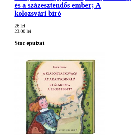
és a százesztendős ember; A
kolozsvári bíró
26 lei
23.00 lei
Stoc epuizat