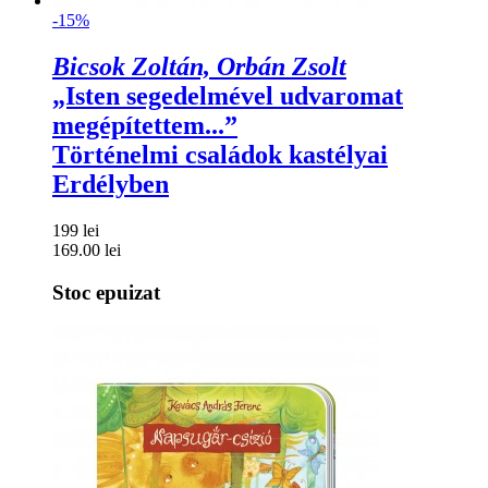
-15%
Bicsok Zoltán, Orbán Zsolt
„Isten segedelmével udvaromat
megépítettem...”
Történelmi családok kastélyai
Erdélyben
199 lei
169.00 lei
Stoc epuizat