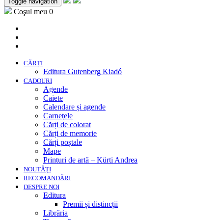
Toggle navigation
Coşul meu
0
CĂRȚI
Editura Gutenberg Kiadó
CADOURI
Agende
Caiete
Calendare și agende
Carnețele
Cărți de colorat
Cărți de memorie
Cărți poștale
Mape
Printuri de artă – Kürti Andrea
NOUTĂȚI
RECOMANDĂRI
DESPRE NOI
Editura
Premii și distincții
Librăria