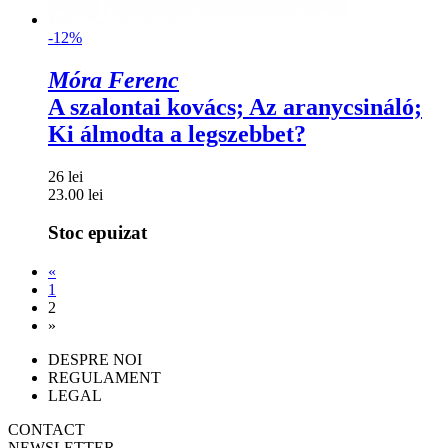
-12%
Móra Ferenc
A szalontai kovács; Az aranycsináló;
Ki álmodta a legszebbet?
26 lei
23.00 lei
Stoc epuizat
«
1
2
»
DESPRE NOI
REGULAMENT
LEGAL
CONTACT
NEWSLETTER