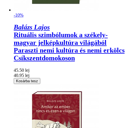
-10%
Balázs Lajos
Rituális szimbólumok a székely-
magyar jelképkultúra világából
Paraszti nemi kultúra és nemi erkölcs
Csíkszentdomokoson
45.50 lej
40.95 lej
Kosárba tesz