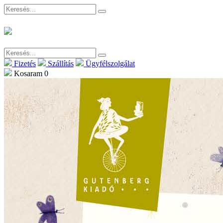
Fizetés
Szállítás
Ügyfélszolgálat
Kosaram
0