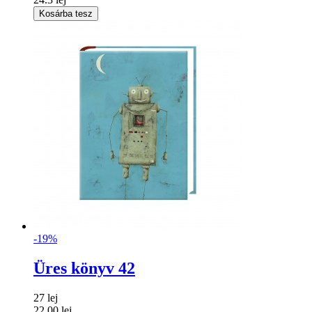
Kosárba tesz
-19%
Üres könyv 42
27 lej
22.00 lej