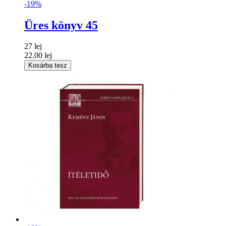
-19%
Üres könyv 45
27 lej
22.00 lej
Kosárba tesz