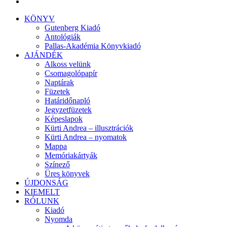
KÖNYV
Gutenberg Kiadó
Antológiák
Pallas-Akadémia Könyvkiadó
AJÁNDÉK
Alkoss velünk
Csomagolópapír
Naptárak
Füzetek
Határidőnapló
Jegyzetfüzetek
Képeslapok
Kürti Andrea – illusztrációk
Kürti Andrea – nyomatok
Mappa
Memóriakártyák
Színező
Üres könyvek
ÚJDONSÁG
KIEMELT
RÓLUNK
Kiadó
Nyomda