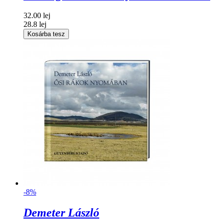
32.00 lej
28.8 lej
Kosárba tesz
-8%
Demeter László