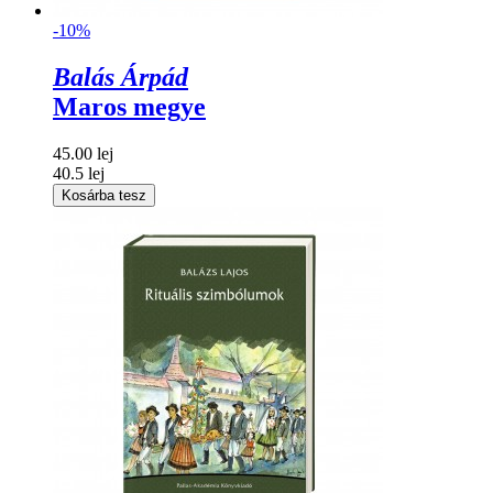
-10%
Balás Árpád
Maros megye
45.00 lej
40.5 lej
Kosárba tesz