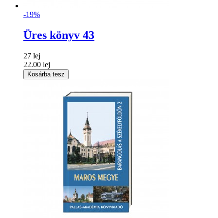
-19%
Üres könyv 43
27 lej
22.00 lej
Kosárba tesz