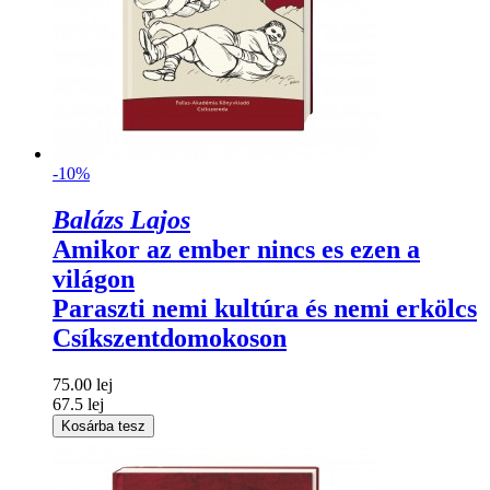
-10%
Balázs Lajos
Amikor az ember nincs es ezen a
világon
Paraszti nemi kultúra és nemi erkölcs
Csíkszentdomokoson
75.00 lej
67.5 lej
Kosárba tesz