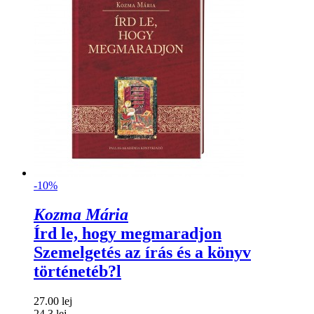
-10%
Kozma Mária
Írd le, hogy megmaradjon
Szemelgetés az írás és a könyv
történetéb?l
27.00 lej
24.3 lej