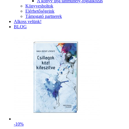
A könyv útja tanműhely-foglalkozás
Könyvesboltok
Elérhetőségeink
Támogató partnerek
Alkoss velünk!
BLOG
-10%