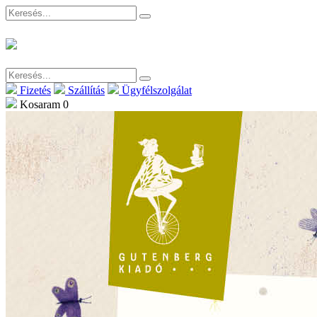
Fizetés
Szállítás
Ügyfélszolgálat
Kosaram
0