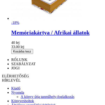
-18%
Memóriakártya / Afrikai állatok
40 lej
33.00 lej
Kosárba tesz
RÓLUNK
SZABÁLYZAT
JOGI
ELÉRHETŐSÉG
HÍRLEVÉL
Kiadó
Nyomda
A könyv útja tanműhely-foglalkozás
Könyvesboltok