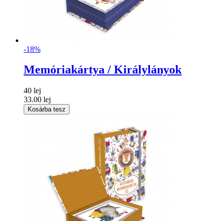
-18%
Memóriakártya / Királylányok
40 lej
33.00 lej
Kosárba tesz