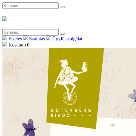
Fizetés
Szállítás
Ügyfélszolgálat
Kosaram
0