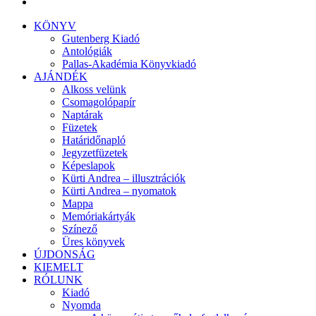
KÖNYV
Gutenberg Kiadó
Antológiák
Pallas-Akadémia Könyvkiadó
AJÁNDÉK
Alkoss velünk
Csomagolópapír
Naptárak
Füzetek
Határidőnapló
Jegyzetfüzetek
Képeslapok
Kürti Andrea – illusztrációk
Kürti Andrea – nyomatok
Mappa
Memóriakártyák
Színező
Üres könyvek
ÚJDONSÁG
KIEMELT
RÓLUNK
Kiadó
Nyomda