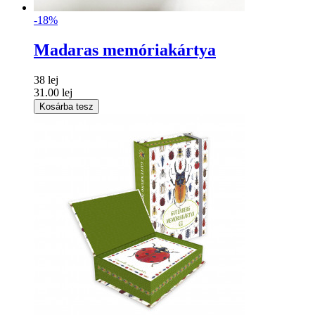
-18%
Madaras memóriakártya
38 lej
31.00 lej
Kosárba tesz