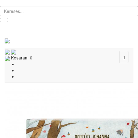
Toggle
Kosaram
0
navigat