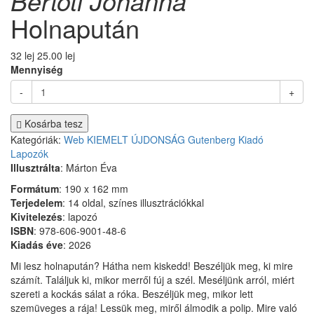
Bertóti Johanna
Holnapután
32 lej
25.00 lej
Mennyiség
-
+
Kosárba tesz
Kategóriák:
Web
KIEMELT
ÚJDONSÁG
Gutenberg Kiadó
Lapozók
Illusztrálta
: Márton Éva
Formátum
: 190 x 162 mm
Terjedelem
: 14 oldal, színes illusztrációkkal
Kivitelezés
: lapozó
ISBN
: 978-606-9001-48-6
Kiadás éve
: 2026
Mi lesz holnapután? Hátha nem kiskedd! Beszéljük meg, ki mire
számít. Találjuk ki, mikor merről fúj a szél. Meséljünk arról, miért
szereti a kockás sálat a róka. Beszéljük meg, mikor lett
szemüveges a rája! Lessük meg, miről álmodik a polip. Mire való