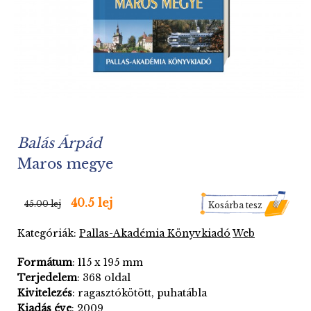
Balás Árpád
Maros megye
40.5 lej
45.00 lej
Kosárba tesz
Kategóriák:
Pallas-Akadémia Könyvkiadó
Web
Formátum
: 115 x 195 mm
Terjedelem
: 368 oldal
Kivitelezés
: ragasztókötött, puhatábla
Kiadás
éve
: 2009