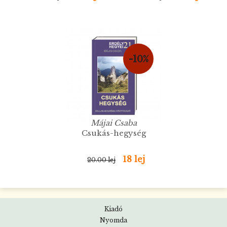
-10%
Májai Csaba
Csukás-hegység
18 lej
20.00 lej
Kiadó
Nyomda