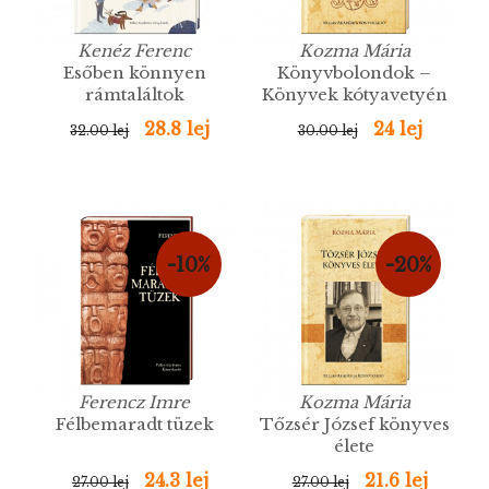
Kenéz Ferenc
Kozma Mária
Esőben könnyen
Könyvbolondok –
rámtaláltok
Könyvek kótyavetyén
28.8 lej
24 lej
32.00 lej
30.00 lej
-10%
-20%
Ferencz Imre
Kozma Mária
Félbemaradt tüzek
Tőzsér József könyves
élete
24.3 lej
21.6 lej
27.00 lej
27.00 lej