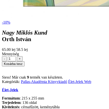
-10%
Nagy Miklós Kund
Orth István
65.00 lej
58.5 lej
Mennyiség
-
+
Kosárba tesz
Siess! Már csak
9
termék van készleten.
Kategóriák:
Pallas-Akadémia Könyvkiadó
Élet-Jelek
Web
Élet-Jelek
Formátum
: 215 x 255 mm
Terjedelem
: 136 oldal
Kivitelezés
: cérnafűzött, keménytábla