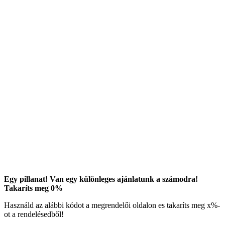
Egy pillanat! Van egy különleges ajánlatunk a számodra!
Takaríts meg
0
%
Használd az alábbi kódot a megrendelői oldalon es takaríts meg
x
%-
ot a rendelésedből!