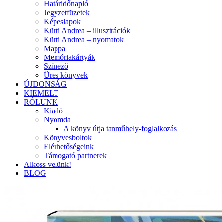
Határidőnapló
Jegyzetfüzetek
Képeslapok
Kürti Andrea – illusztrációk
Kürti Andrea – nyomatok
Mappa
Memóriakártyák
Színező
Üres könyvek
ÚJDONSÁG
KIEMELT
RÓLUNK
Kiadó
Nyomda
A könyv útja tanműhely-foglalkozás
Könyvesboltok
Elérhetőségeink
Támogató partnerek
Alkoss velünk!
BLOG