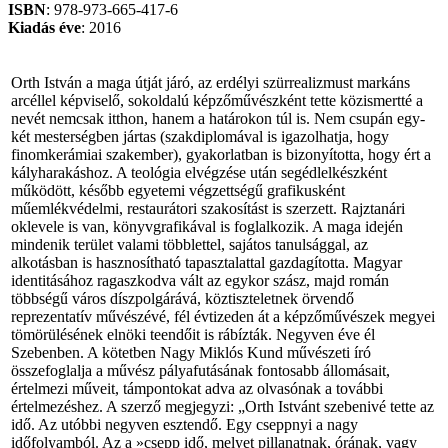
ISBN
: 978-973-665-417-6
Kiadás
éve
: 2016
Orth István a maga útját járó, az erdélyi szürrealizmust markáns
arcéllel képviselő, sokoldalú képzőművészként tette közismertté a
nevét nemcsak itthon, hanem a határokon túl is. Nem csupán egy-
két mesterségben jártas (szakdiplomával is igazolhatja, hogy
finomkerámiai szakember), gyakorlatban is bizonyította, hogy ért a
kályharakáshoz. A teológia elvégzése után segédlelkészként
működött, később egyetemi végzettségű grafikusként
műemlékvédelmi, restaurátori szakosítást is szerzett. Rajztanári
oklevele is van, könyvgrafikával is foglalkozik. A maga idején
mindenik terület valami többlettel, sajátos tanulsággal, az
alkotásban is hasznosítható tapasztalattal gazdagította. Magyar
identitásához ragaszkodva vált az egykor szász, majd román
többségű város díszpolgárává, köztiszteletnek örvendő
reprezentatív művészévé, fél évtizeden át a képzőművészek megyei
tömörülésének elnöki teendőit is rábízták. Negyven éve él
Szebenben. A kötetben Nagy Miklós Kund művészeti író
összefoglalja a művész pályafutásának fontosabb állomásait,
értelmezi műveit, támpontokat adva az olvasónak a további
értelmezéshez. A szerző megjegyzi: „Orth Istvánt szebenivé tette az
idő. Az utóbbi negyven esztendő. Egy cseppnyi a nagy
időfolyamból. Az a »csepp idő, melyet pillanatnak, órának, vagy