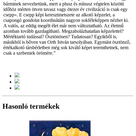
bárminek nevezhetünk, mert a plusz és mínusz végtelen közötti
időhöz mérten ötven tavasz vagy ötezer év civilizáció is csak egy
csepp«. E csepp képi keresztmetszete az alkotó képzelet, a
csapongó gondolat koordinátáin nagyon sokféleképpen nézhet ki.
A valós, az eddig megélt élet már nem változtatható. Az életmű
azonban tovább gazdagítható. Megzabolázhatatlan képzelettel?
Mértéktartó tudással? Ösztönösen? Tudatosan? Egyikből is,
másikból is bőven van Orth István tarsolyában. Egymást ösztönző,
értékalkotó társbérletben még sok kiváló képet teremthetnek, nem
csak a szebeniek örömére.”
Hasonló termékek