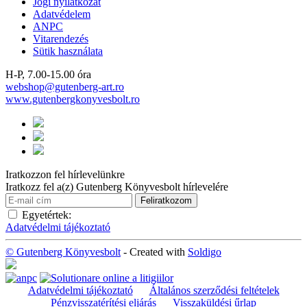
Jogi nyilatkozat
Adatvédelem
ANPC
Vitarendezés
Sütik használata
H-P, 7.00-15.00 óra
webshop@gutenberg-art.ro
www.gutenbergkonyvesbolt.ro
Iratkozzon fel hírlevelünkre
Iratkozz fel a(z) Gutenberg Könyvesbolt hírlevelére
Egyetértek:
Adatvédelmi tájékoztató
© Gutenberg Könyvesbolt
- Created with
Soldigo
Adatvédelmi tájékoztató
Általános szerződési feltételek
Pénzvisszatérítési eljárás
Visszaküldési űrlap