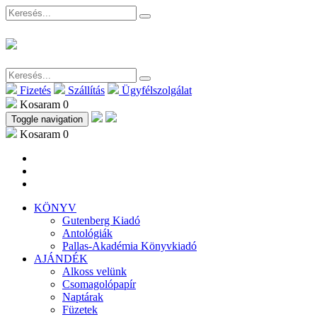
Fizetés
Szállítás
Ügyfélszolgálat
Kosaram
0
Toggle navigation
Kosaram
0
KÖNYV
Gutenberg Kiadó
Antológiák
Pallas-Akadémia Könyvkiadó
AJÁNDÉK
Alkoss velünk
Csomagolópapír
Naptárak
Füzetek