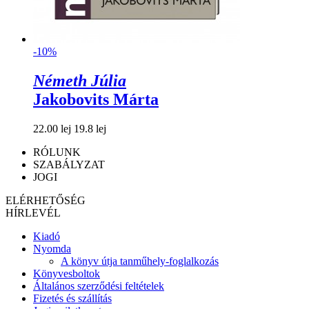
-10%
Németh Júlia
Jakobovits Márta
22.00 lej
19.8 lej
RÓLUNK
SZABÁLYZAT
JOGI
ELÉRHETŐSÉG
HÍRLEVÉL
Kiadó
Nyomda
A könyv útja tanműhely-foglalkozás
Könyvesboltok
Általános szerződési feltételek
Fizetés és szállítás