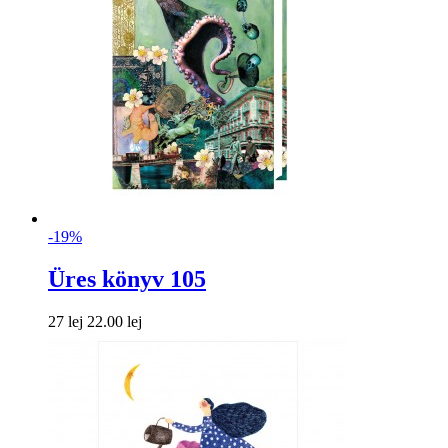
-19%
Üres könyv 105
27 lej
22.00 lej