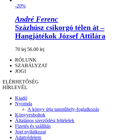
-20%
André Ferenc
Százhúsz csikorgó télen át –
Hangjátékok József Attilára
70 lej
56.00 lej
RÓLUNK
SZABÁLYZAT
JOGI
ELÉRHETŐSÉG
HÍRLEVÉL
Kiadó
Nyomda
A könyv útja tanműhely-foglalkozás
Könyvesboltok
Általános szerződési feltételek
Fizetés és szállítás
Jogi nyilatkozat
Adatvédelem