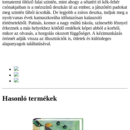
tornatermi öltöző falai szin­tén, mint ahogy a sétatéri tó kék-fehér
csónakjaiban is a mézszínű deszkán ül az ember, a játszótéri padokat
meg szintén fából ácsolták. De legjobb a zsíros deszka, tudjuk meg a
nyolcvanas évek kamaszkorába időutazósan kalauzoló
történetekből. Patinás, komor a nagy múltú iskola, színesebb fénnyel
érkeznek a más helyekhez kötődő emlékek képei abból a korból,
mikor az olvasás, a horgolás okozott függőséget. A kézimunkázás
örömét adják vissza az illusztrációk is, ötletek és különleges
alapanyagok találtatásával.
Hasonló termékek