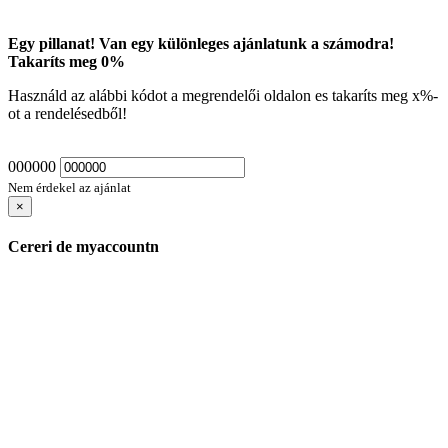
Egy pillanat! Van egy különleges ajánlatunk a számodra!
Takaríts meg
0
%
Használd az alábbi kódot a megrendelői oldalon es takaríts meg
x
%-
ot a rendelésedből!
000000
Nem érdekel az ajánlat
×
Cereri de myaccountn