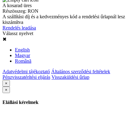
A kosarad üres
Részösszeg:
RON
A szállítási díj és a kedvezményes kód a rendelési űrlapnál lesz
kiszámítva
Rendelés leadása
Válassz nyelvet
✖
English
Magyar
Română
Adatvédelmi tájékoztató
Általános szerződési feltételek
Pénzvisszatérítési eljárás
Visszaküldési űrlap
×
×
Elállási kérelmek