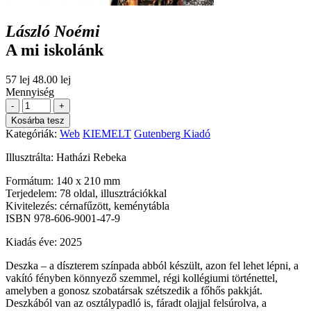
László Noémi
A mi iskolánk
57 lej
48.00 lej
Mennyiség
-
+
Kosárba tesz
Kategóriák:
Web
KIEMELT
Gutenberg Kiadó
Illusztrálta: Hatházi Rebeka
Formátum: 140 x 210 mm
Terjedelem: 78 oldal, illusztrációkkal
Kivitelezés: cérnafűzött, keménytábla
ISBN 978-606-9001-47-9
Kiadás éve: 2025
Deszka – a díszterem színpada abból készült, azon fel lehet lépni, a
vakító fényben könnyező szemmel, régi kollégiumi történettel,
amelyben a gonosz szobatársak szétszedik a főhős pakkját.
Deszkából van az osztálypadló is, fáradt olajjal felsúrolva, a