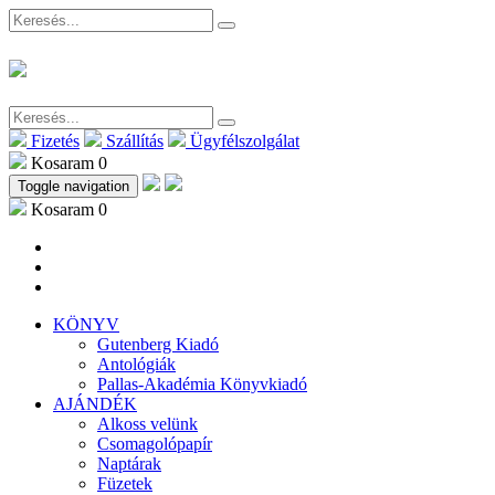
Fizetés
Szállítás
Ügyfélszolgálat
Kosaram
0
Toggle navigation
Kosaram
0
KÖNYV
Gutenberg Kiadó
Antológiák
Pallas-Akadémia Könyvkiadó
AJÁNDÉK
Alkoss velünk
Csomagolópapír
Naptárak
Füzetek