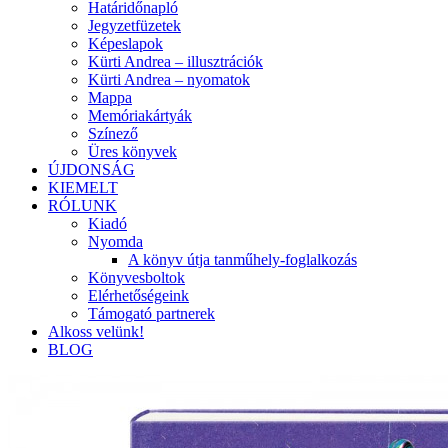
Határidőnapló
Jegyzetfüzetek
Képeslapok
Kürti Andrea – illusztrációk
Kürti Andrea – nyomatok
Mappa
Memóriakártyák
Színező
Üres könyvek
ÚJDONSÁG
KIEMELT
RÓLUNK
Kiadó
Nyomda
A könyv útja tanműhely-foglalkozás
Könyvesboltok
Elérhetőségeink
Támogató partnerek
Alkoss velünk!
BLOG