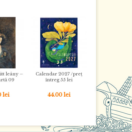
tt leány –
Calendar 2027 /preț
artă 09
întreg 55 lei
 lei
44.00 lei