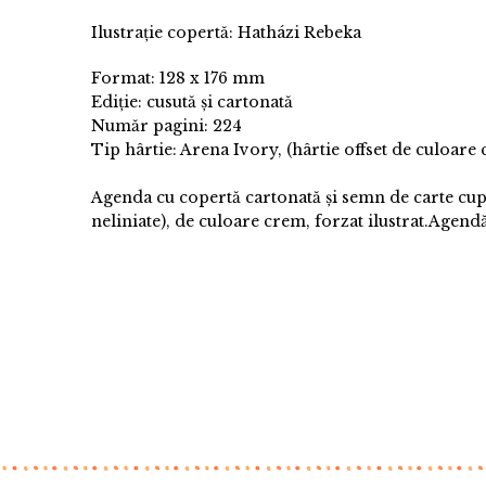
Ilustrație copertă: Hatházi Rebeka
Format: 128 x 176 mm
Ediție: cusută și cartonată
Număr pagini: 224
Tip hârtie: Arena Ivory, (hârtie offset de culoar
Agenda cu copertă cartonată și semn de carte cup
neliniate), de culoare crem, forzat ilustrat.
Agendă 