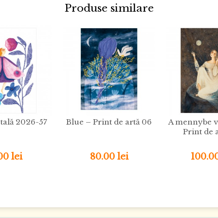
Produse similare
tală 2026-57
Blue – Print de artă 06
A mennybe vi
Print de 
00 lei
80.00 lei
100.00