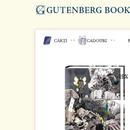
CĂRȚI
CADOURI
-19%