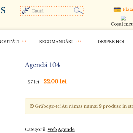
Plată
Coşul me
NOUTĂȚI
RECOMANDĂRI
DESPRE NOI
Agendă 104
22.00 lei
27 lei
Grăbește-te! Au rămas numai
9
produse în st
Categorii:
Web
Agende