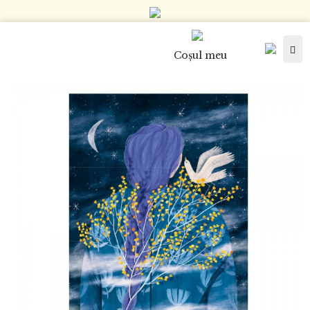
Tog
Coşul meu
nav