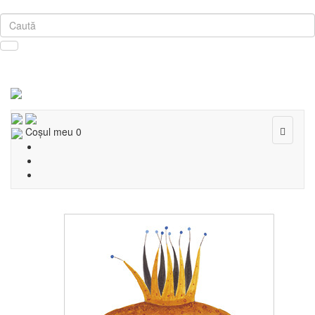
Toggle
Coşul meu
0
navigat