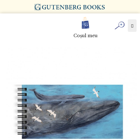
Tog
nav
Coşul meu