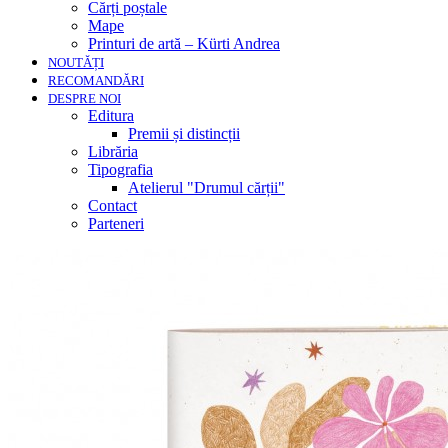
Cărți poștale
Mape
Printuri de artă – Kürti Andrea
NOUTĂȚI
RECOMANDĂRI
DESPRE NOI
Editura
Premii și distincții
Librăria
Tipografia
Atelierul "Drumul cărții"
Contact
Parteneri