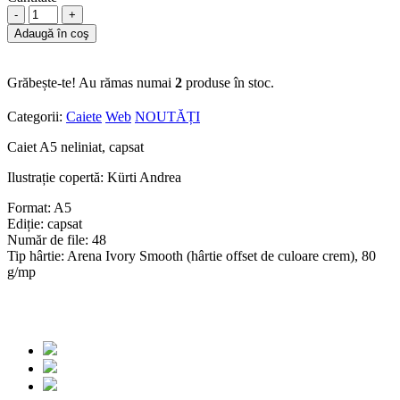
-
+
Adaugă în coş
Grăbește-te! Au rămas numai
2
produse în stoc.
Categorii:
Caiete
Web
NOUTĂȚI
Caiet A5 neliniat, capsat
Ilustrație copertă: Kürti Andrea
Format: A5
Ediție: capsat
Număr de file: 48
Tip hârtie: Arena Ivory Smooth (hârtie offset de culoare crem), 80
g/mp