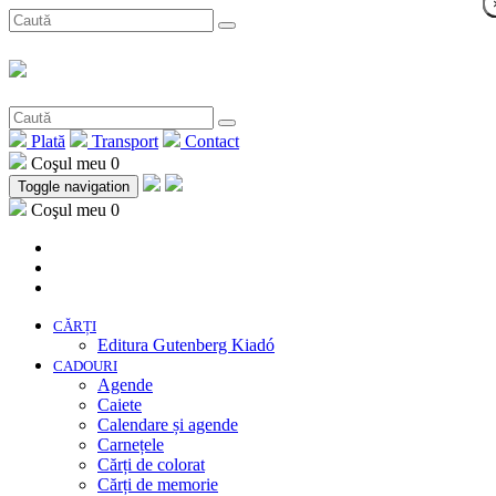
Plată
Transport
Contact
Coşul meu
0
Toggle navigation
Coşul meu
0
CĂRȚI
Editura Gutenberg Kiadó
CADOURI
Agende
Caiete
Calendare și agende
Carnețele
Cărți de colorat
Cărți de memorie