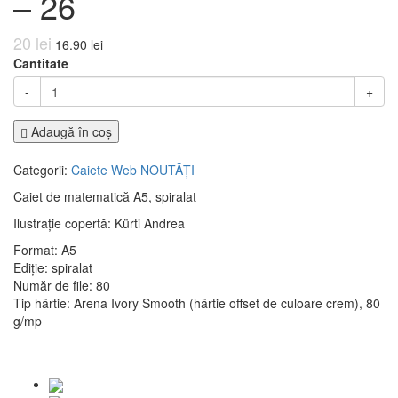
– 26
20 lei
16.90 lei
Cantitate
-
+
Adaugă în coş
Categorii:
Caiete
Web
NOUTĂȚI
Caiet de matematică A5, spiralat
Ilustrație copertă: Kürti Andrea
Format: A5
Ediție: spiralat
Număr de file: 80
Tip hârtie: Arena Ivory Smooth (hârtie offset de culoare crem), 80
g/mp