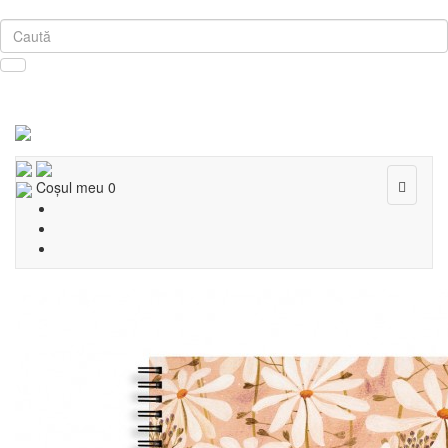
Toggle
Coşul meu
0
navigat