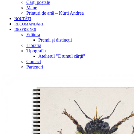
Cărți poștale
Mape
Printuri de artă – Kürti Andrea
NOUTĂȚI
RECOMANDĂRI
DESPRE NOI
Editura
Premii și distincții
Librăria
Tipografia
Atelierul "Drumul cărții"
Contact
Parteneri