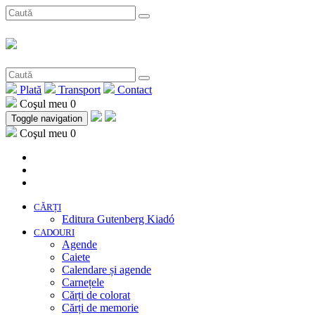
Plată
Transport
Contact
Coşul meu
0
Toggle navigation
Coşul meu
0
CĂRȚI
Editura Gutenberg Kiadó
CADOURI
Agende
Caiete
Calendare și agende
Carnețele
Cărți de colorat
Cărți de memorie