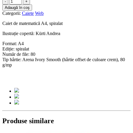
-
+
Adaugă în coş
Categorii:
Caiete
Web
Caiet de matematică A4, spiralat
Ilustrație copertă: Kürti Andrea
Format: A4
Ediție: spiralat
Număr de file: 80
Tip hârtie: Arena Ivory Smooth (hârtie offset de culoare crem), 80
g/mp
Produse similare