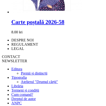
Carte poștală 2026-58
8.00 lei
DESPRE NOI
REGULAMENT
LEGAL
CONTACT
NEWSLETTER
Editura
Premii și distincții
Tipografia
Atelierul "Drumul cărții"
Librăria
Termeni și condiții
Cum comand?
Dreptul de autor
ANPC