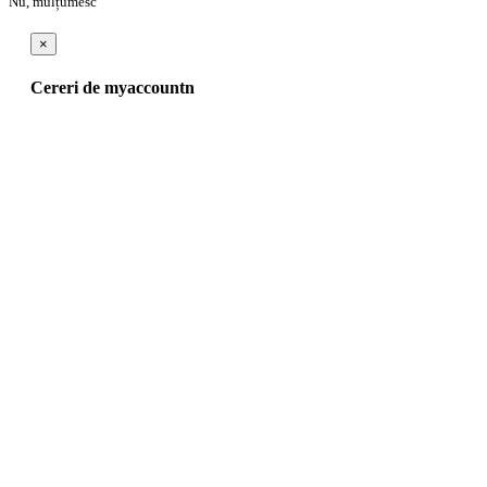
Nu, mulțumesc
×
Cereri de myaccountn