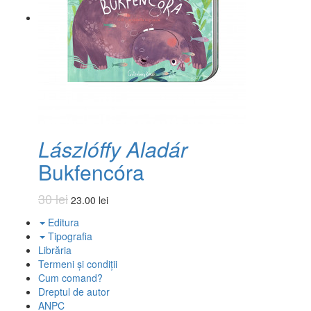
Lászlóffy Aladár
Bukfencóra
30 lei
23.00 lei
Editura
Tipografia
Librăria
Termeni și condiții
Cum comand?
Dreptul de autor
ANPC