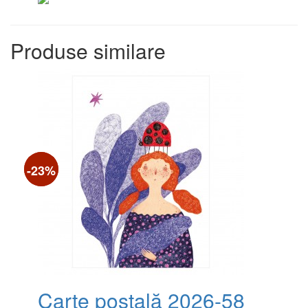
Produse similare
-19%
-23%
Carte poștală 2026-58