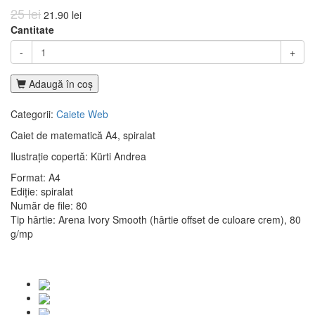
25 lei
21.90 lei
Cantitate
-
+
Adaugă în coş
Categorii:
Caiete
Web
Caiet de matematică A4, spiralat
Ilustrație copertă: Kürti Andrea
Format: A4
Ediție: spiralat
Număr de file: 80
Tip hârtie: Arena Ivory Smooth (hârtie offset de culoare crem), 80
g/mp