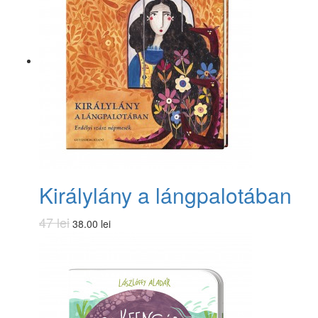
Királylány a lángpalotában
47 lei
38.00 lei