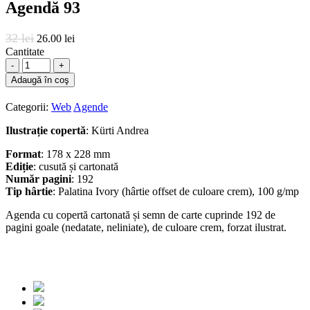
Agendă 93
32 lei
26.00 lei
Cantitate
-
+
Adaugă în coş
Categorii:
Web
Agende
Ilustrație
copertă
: Kürti Andrea
Format
: 178 x 228 mm
Ediție
: cusută și cartonată
Număr
pagini
: 192
Tip
hârtie
: Palatina Ivory (hârtie offset de culoare crem), 100 g/mp
Agenda cu copertă cartonată și semn de carte cuprinde 192 de
pagini goale (nedatate, neliniate), de culoare crem, forzat ilustrat.