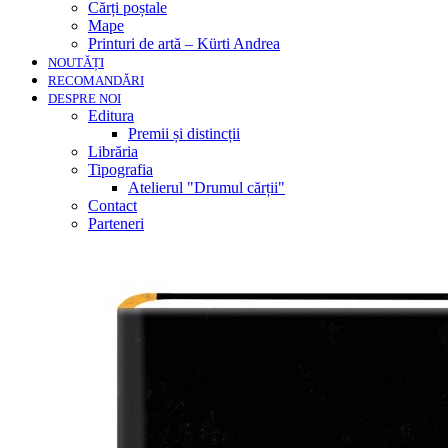
Cărți poștale
Mape
Printuri de artă – Kürti Andrea
NOUTĂȚI
RECOMANDĂRI
DESPRE NOI
Editura
Premii și distincții
Librăria
Tipografia
Atelierul "Drumul cărții"
Contact
Parteneri