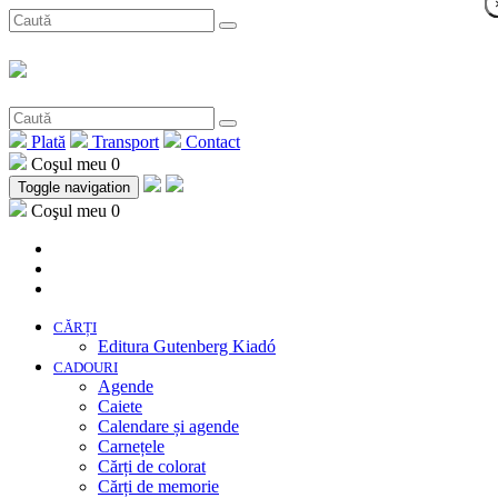
Plată
Transport
Contact
Coşul meu
0
Toggle navigation
Coşul meu
0
CĂRȚI
Editura Gutenberg Kiadó
CADOURI
Agende
Caiete
Calendare și agende
Carnețele
Cărți de colorat
Cărți de memorie