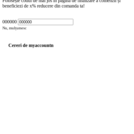
Folosește codul de mai jos în pagina de finalizare a comenzii și
beneficiezi de
x
% reducere din comanda ta!
000000
Nu, mulțumesc
Cereri de myaccountn