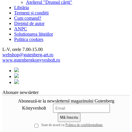
Atelierul "Drumul cărții"
Librăria
Termeni și condiții
Cum comand?
Dreptul de autor
ANPC
Solutionarea litigiilor
Politica cookies
L-V, orele 7.00-15.00
webshop@gutenberg-art.ro
www.gutenbergkonyvesbolt.ro
Abonare newsletter
Abonează-te la newsletterul magazinului Gutenberg
Könyvesbolt
Sunt de acord cu
Politica de confidenţialitate