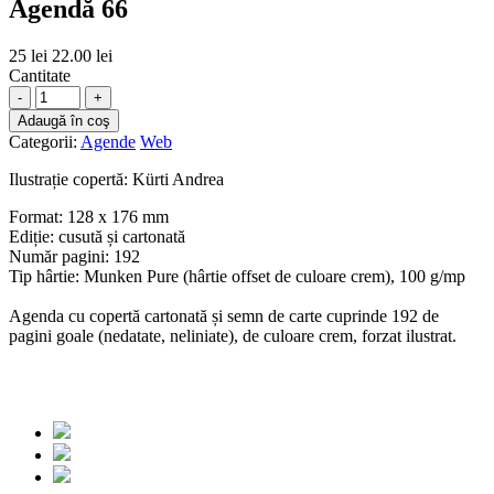
Agendă 66
25 lei
22.00 lei
Cantitate
-
+
Adaugă în coş
Categorii:
Agende
Web
Ilustrație copertă: Kürti Andrea
Format: 128 x 176 mm
Ediție: cusută și cartonată
Număr pagini: 192
Tip hârtie: Munken Pure (hârtie offset de culoare crem), 100 g/mp
Agenda cu copertă cartonată și semn de carte cuprinde 192 de
pagini goale (nedatate, neliniate), de culoare crem, forzat ilustrat.