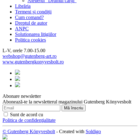
Atelierul "Drumul cărții"
Librăria
Termeni și condiții
Cum comand?
Dreptul de autor
ANPC
Solutionarea litigiilor
Politica cookies
L-V, orele 7.00-15.00
webshop@gutenberg-art.ro
www.gutenbergkonyvesbolt.ro
Abonare newsletter
Abonează-te la newsletterul magazinului Gutenberg Könyvesbolt
Sunt de acord cu
Politica de confidenţialitate
© Gutenberg Könyvesbolt
- Created with
Soldigo