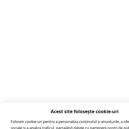
Acest site folosește cookie-uri
Folosim cookie-uri pentru a personaliza conținutul și anunțurile, a ofer
sociale și a analiza traficul, partajând datele cu partenerii noștri de pub