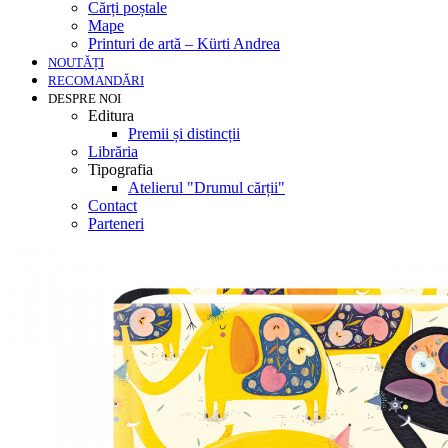
Cărți poștale
Mape
Printuri de artă – Kürti Andrea
NOUTĂȚI
RECOMANDĂRI
DESPRE NOI
Editura
Premii și distincții
Librăria
Tipografia
Atelierul "Drumul cărții"
Contact
Parteneri