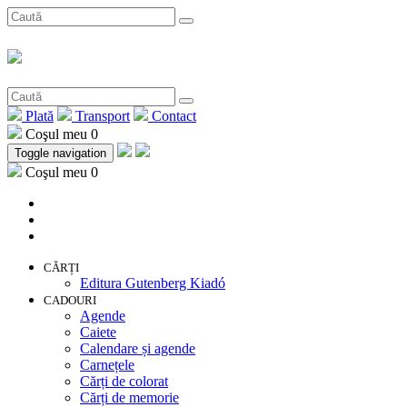
Plată
Transport
Contact
Coşul meu
0
Toggle navigation
Coşul meu
0
CĂRȚI
Editura Gutenberg Kiadó
CADOURI
Agende
Caiete
Calendare și agende
Carnețele
Cărți de colorat
Cărți de memorie