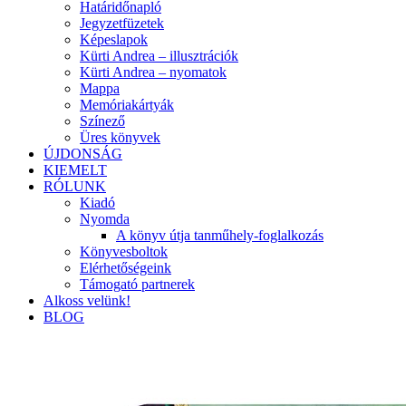
Határidőnapló
Jegyzetfüzetek
Képeslapok
Kürti Andrea – illusztrációk
Kürti Andrea – nyomatok
Mappa
Memóriakártyák
Színező
Üres könyvek
ÚJDONSÁG
KIEMELT
RÓLUNK
Kiadó
Nyomda
A könyv útja tanműhely-foglalkozás
Könyvesboltok
Elérhetőségeink
Támogató partnerek
Alkoss velünk!
BLOG