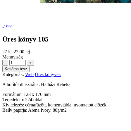
-19%
Üres könyv 105
27 lej
22.00 lej
Mennyiség
-
+
Kosárba tesz
Kategóriák:
Web
Üres könyvek
A borítót illusztrálta: Hatházi Rebeka
Formátum: 128 x 176 mm
Terjedelem: 224 oldal
Kivitelezés: cérnafűzött, keménytábla, nyomtatott előzék
Belív papírja: Arena Ivory, 80g/m2