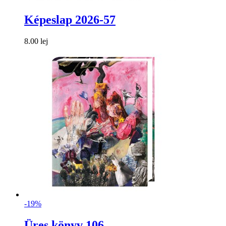
Képeslap 2026-57
8.00 lej
-19%
Üres könyv 106