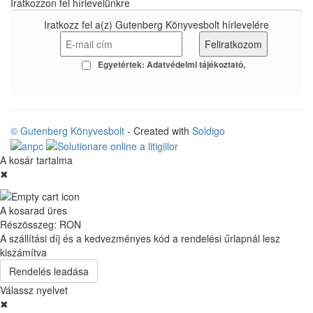
Iratkozzon fel hírlevelünkre
Iratkozz fel a(z) Gutenberg Könyvesbolt hírlevelére
Egyetértek:
Adatvédelmi tájékoztató
© Gutenberg Könyvesbolt
- Created with
Soldigo
A kosár tartalma
✖
A kosarad üres
Részösszeg:
RON
A szállítási díj és a kedvezményes kód a rendelési űrlapnál lesz
kiszámítva
Rendelés leadása
Válassz nyelvet
✖