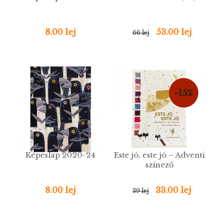
8.00 lej
53.00 lej
66 lej
-15%
Képeslap 2020-24
Este jó, este jó – Adventi
színező
8.00 lej
33.00 lej
39 lej