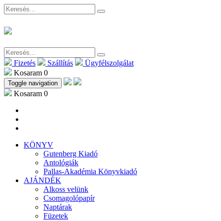
Fizetés
Szállítás
Ügyfélszolgálat
Kosaram
0
Toggle navigation
Kosaram
0
KÖNYV
Gutenberg Kiadó
Antológiák
Pallas-Akadémia Könyvkiadó
AJÁNDÉK
Alkoss velünk
Csomagolópapír
Naptárak
Füzetek