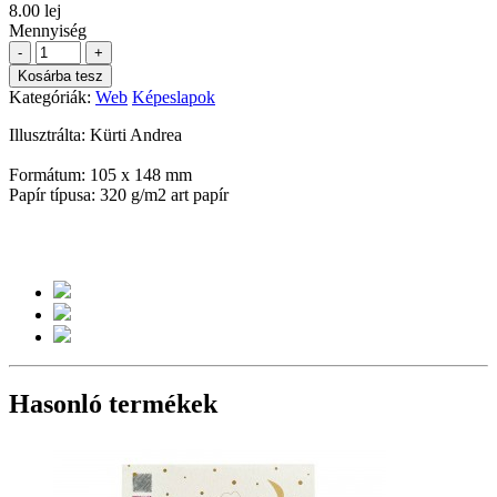
8.00 lej
Mennyiség
-
+
Kosárba tesz
Kategóriák:
Web
Képeslapok
Illusztrálta: Kürti Andrea
Formátum: 105 x 148 mm
Papír típusa: 320 g/m2 art papír
Hasonló termékek