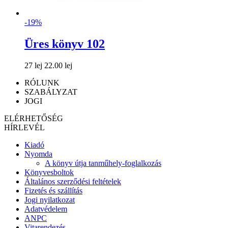
-19%
Üres könyv 102
27 lej
22.00 lej
RÓLUNK
SZABÁLYZAT
JOGI
ELÉRHETŐSÉG
HÍRLEVÉL
Kiadó
Nyomda
A könyv útja tanműhely-foglalkozás
Könyvesboltok
Általános szerződési feltételek
Fizetés és szállítás
Jogi nyilatkozat
Adatvédelem
ANPC
Vitarendezés