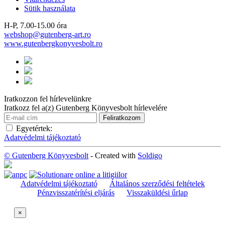
Sütik használata
H-P, 7.00-15.00 óra
webshop@gutenberg-art.ro
www.gutenbergkonyvesbolt.ro
Iratkozzon fel hírlevelünkre
Iratkozz fel a(z) Gutenberg Könyvesbolt hírlevelére
Egyetértek:
Adatvédelmi tájékoztató
© Gutenberg Könyvesbolt
- Created with
Soldigo
Adatvédelmi tájékoztató
Általános szerződési feltételek
Pénzvisszatérítési eljárás
Visszaküldési űrlap
×