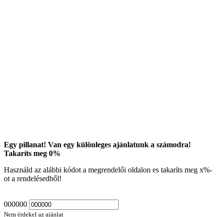
Egy pillanat! Van egy különleges ajánlatunk a számodra!
Takaríts meg
0
%
Használd az alábbi kódot a megrendelői oldalon es takaríts meg
x
%-
ot a rendelésedből!
000000
Nem érdekel az ajánlat