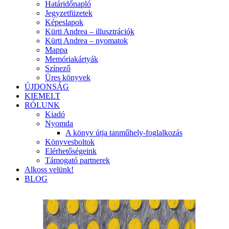
Határidőnapló
Jegyzetfüzetek
Képeslapok
Kürti Andrea – illusztrációk
Kürti Andrea – nyomatok
Mappa
Memóriakártyák
Színező
Üres könyvek
ÚJDONSÁG
KIEMELT
RÓLUNK
Kiadó
Nyomda
A könyv útja tanműhely-foglalkozás
Könyvesboltok
Elérhetőségeink
Támogató partnerek
Alkoss velünk!
BLOG