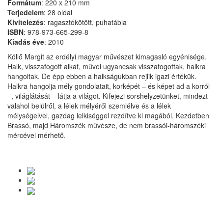
Formátum
: 220 x 210 mm
Terjedelem
: 28 oldal
Kivitelezés
: ragasztókötött, puhatábla
ISBN
: 978-973-665-299-8
Kiadás
éve
: 2010
Köllő Margit az erdélyi magyar művészet kimagasló egyénisége.
Halk, visszafogott alkat, művei ugyancsak visszafogottak, halkra
hangoltak. De épp ebben a halkságukban rejlik igazi értékük.
Halkra hangolja mély gondolatait, korképét – és képet ad a korról
–, világlátását – látja a világot. Kifejezi sorshelyzetünket, mindezt
valahol belülről, a lélek mélyéről szemlélve és a lélek
mélységeivel, gazdag lelkiséggel rezdítve ki magából. Kezdetben
Brassó, majd Háromszék művésze, de nem brassói-háromszéki
mércével mérhető.