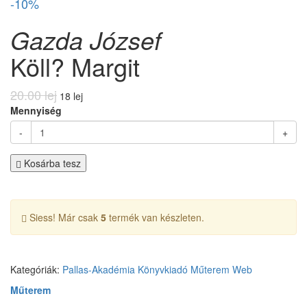
-10%
Gazda József
Köll? Margit
20.00 lej
18 lej
Mennyiség
-
+
Kosárba tesz
Siess! Már csak
5
termék van készleten.
Kategóriák:
Pallas-Akadémia Könyvkiadó
Műterem
Web
Műterem