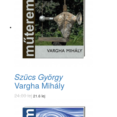
Szücs György
Vargha Mihály
24.00 lej
21.6 lej