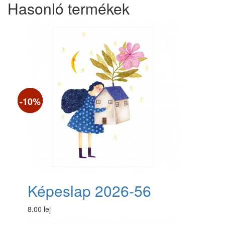
Hasonló termékek
-10%
-10%
-10%
-10%
Képeslap 2026-56
8.00 lej