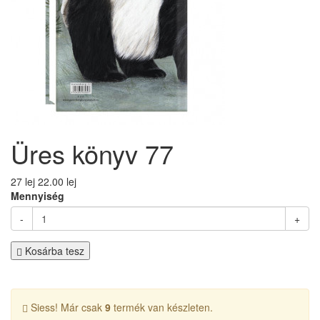
Üres könyv 77
27 lej
22.00 lej
Mennyiség
-
+
Kosárba tesz
Siess! Már csak
9
termék van készleten.