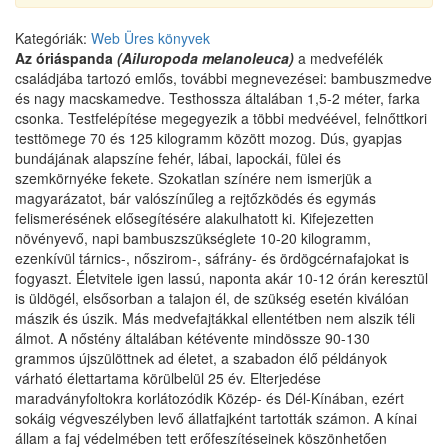
Kategóriák:
Web
Üres könyvek
Az óriáspanda
(Ailuropoda melanoleuca)
a medvefélék
családjába tartozó emlős, további megnevezései: bambuszmedve
és nagy macskamedve. Testhossza általában 1,5-2 méter, farka
csonka. Testfelépítése megegyezik a többi medvéével, felnőttkori
testtömege 70 és 125 kilogramm között mozog. Dús, gyapjas
bundájának alapszíne fehér, lábai, lapockái, fülei és
szemkörnyéke fekete. Szokatlan színére nem ismerjük a
magyarázatot, bár valószínűleg a rejtőzködés és egymás
felismerésének elősegítésére alakulhatott ki. Kifejezetten
növényevő, napi bambuszszükséglete 10-20 kilogramm,
ezenkívül tárnics-, nőszirom-, sáfrány- és ördögcérnafajokat is
fogyaszt. Életvitele igen lassú, naponta akár 10-12 órán keresztül
is üldögél, elsősorban a talajon él, de szükség esetén kiválóan
mászik és úszik. Más medvefajtákkal ellentétben nem alszik téli
álmot. A nőstény általában kétévente mindössze 90-130
grammos újszülöttnek ad életet, a szabadon élő példányok
várható élettartama körülbelül 25 év. Elterjedése
maradványfoltokra korlátozódik Közép- és Dél-Kínában, ezért
sokáig végveszélyben levő állatfajként tartották számon. A kínai
állam a faj védelmében tett erőfeszítéseinek köszönhetően