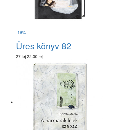
-19%
Üres könyv 82
27 lej
22.00 lej