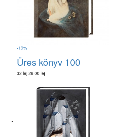
-19%
Üres könyv 100
32 lej
26.00 lej