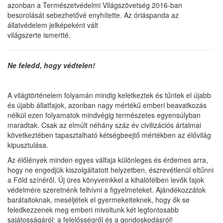
azonban a Természetvédelmi Világszövetség 2016-ban
besorolását sebezhetővé enyhítette. Az óriáspanda az
állatvédelem jelképeként vált
világszerte ismertté.
Ne feledd, hogy védtelen!
A világtörténelem folyamán mindig keletkeztek és tűntek el újabb
és újabb állatfajok, azonban nagy mértékű emberi beavatkozás
nélkül ezen folyamatok mindvégig természetes egyensúlyban
maradtak. Csak az elmúlt néhány száz év civilizációs ártalmai
következtében tapasztalható kétségbeejtő mértékben az élővilág
kipusztulása.
Az élőlények minden egyes válfaja különleges és érdemes arra,
hogy ne engedjük kiszolgáltatott helyzetben, észrevétlenül eltűnni
a Föld színéről. Új üres könyveinkkel a kihalófélben levők fajok
védelmére szeretnénk felhívni a figyelmeteket. Ajándékozzátok
barátaitoknak, meséljétek el gyermekeiteknek, hogy ők se
feledkezzenek meg emberi mivoltunk két legfontosabb
sajátosságáról: a felelősségről és a gondoskodásról!