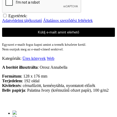
Egyetértek:
Adatvédelmi tájékoztató
Általános szerződési feltételek
Küldj e-mailt amint elérhető
Egyszeri e-mailt fogsz kapni amint a termék készletre kerül.
Nem osztjuk meg az e-mail-címed senkivel.
Kategóriák:
Üres könyvek
Web
A borítót illusztrálta
: Orosz Annabella
Formátum
: 128 x 176 mm
Terjedelem
: 192 oldal
Kivitelezés
: cérnafűzött, keménytábla, nyomtatott előzék
Belív papírja
: Palatina Ivory (krémszínű ofszet papír), 100 g/m2