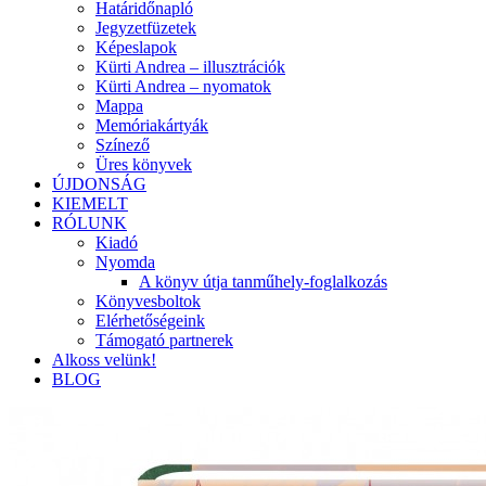
Határidőnapló
Jegyzetfüzetek
Képeslapok
Kürti Andrea – illusztrációk
Kürti Andrea – nyomatok
Mappa
Memóriakártyák
Színező
Üres könyvek
ÚJDONSÁG
KIEMELT
RÓLUNK
Kiadó
Nyomda
A könyv útja tanműhely-foglalkozás
Könyvesboltok
Elérhetőségeink
Támogató partnerek
Alkoss velünk!
BLOG