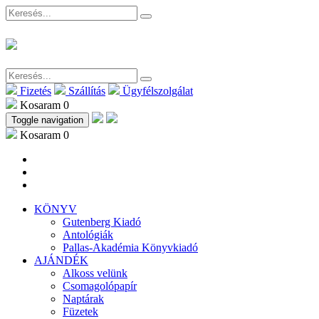
Fizetés
Szállítás
Ügyfélszolgálat
Kosaram
0
Toggle navigation
Kosaram
0
KÖNYV
Gutenberg Kiadó
Antológiák
Pallas-Akadémia Könyvkiadó
AJÁNDÉK
Alkoss velünk
Csomagolópapír
Naptárak
Füzetek