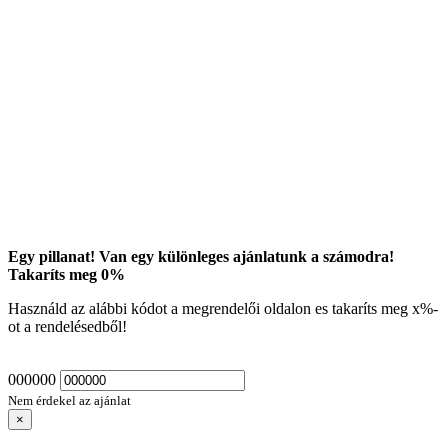
Egy pillanat! Van egy különleges ajánlatunk a számodra!
Takaríts meg
0
%
Használd az alábbi kódot a megrendelői oldalon es takaríts meg
x
%-
ot a rendelésedből!
000000
Nem érdekel az ajánlat
×