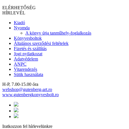
ELÉRHETŐSÉG
HÍRLEVÉL
Kiadó
Nyomda
A könyv útja tanműhely-foglalkozás
Könyvesboltok
Általános szerződési feltételek
Fizetés és szállítás
Jogi nyilatkozat
Adatvédelem
ANPC
Vitarendezés
Sütik használata
H-P, 7.00-15.00 óra
webshop@gutenberg-art.ro
www.gutenbergkonyvesbolt.ro
Iratkozzon fel hírlevelünkre