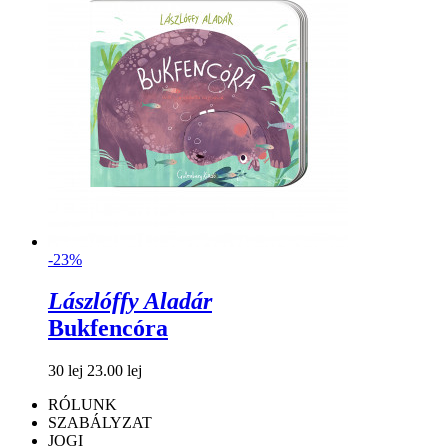
-23%
Lászlóffy Aladár
Bukfencóra
30 lej
23.00 lej
RÓLUNK
SZABÁLYZAT
JOGI