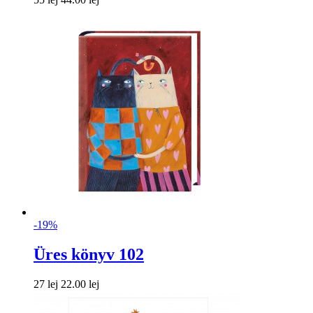
-19%
Üres könyv 102
27 lej
22.00 lej