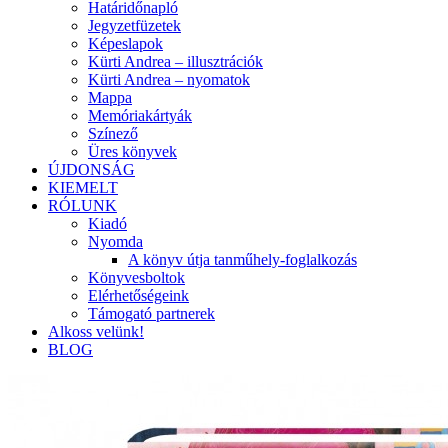
Határidőnapló
Jegyzetfüzetek
Képeslapok
Kürti Andrea – illusztrációk
Kürti Andrea – nyomatok
Mappa
Memóriakártyák
Színező
Üres könyvek
ÚJDONSÁG
KIEMELT
RÓLUNK
Kiadó
Nyomda
A könyv útja tanműhely-foglalkozás
Könyvesboltok
Elérhetőségeink
Támogató partnerek
Alkoss velünk!
BLOG