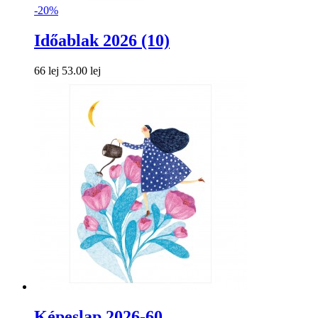
-20%
Időablak 2026 (10)
66 lej
53.00 lej
Képeslap 2026-60