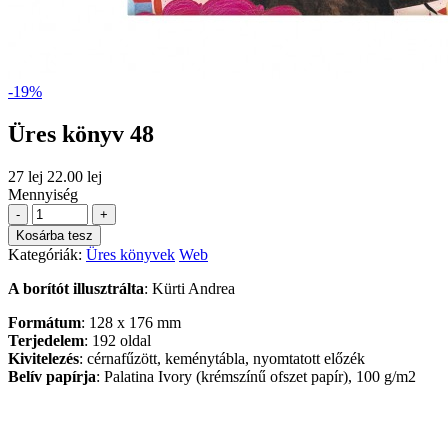
-19%
Üres könyv 48
27 lej
22.00 lej
Mennyiség
-
+
Kosárba tesz
Kategóriák:
Üres könyvek
Web
A borítót illusztrálta
: Kürti Andrea
Formátum
: 128 x 176 mm
Terjedelem
: 192 oldal
Kivitelezés
: cérnafűzött, keménytábla, nyomtatott előzék
Belív papírja
: Palatina Ivory (krémszínű ofszet papír), 100 g/m2