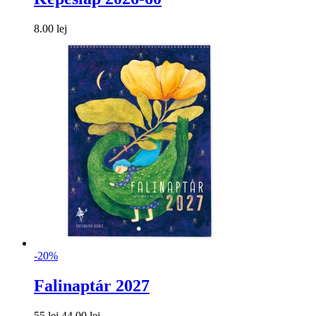
8.00 lej
-20%
Falinaptár 2027
55 lej
44.00 lej