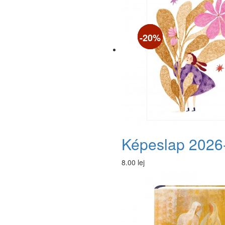
-19%
-19%
-20%
Képeslap 2026
8.00 lej