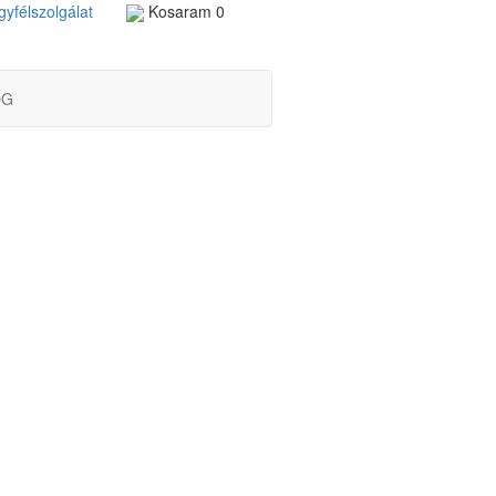
yfélszolgálat
Kosaram
0
OG