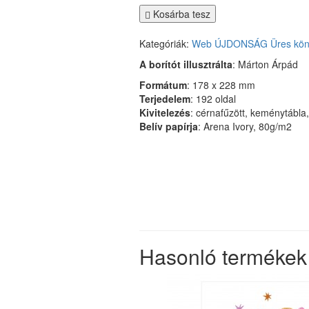
Kosárba tesz
Kategóriák:
Web
ÚJDONSÁG
Üres kö
A borítót illusztrálta
: Márton Árpád
Formátum
: 178 x 228 mm
Terjedelem
: 192 oldal
Kivitelezés
: cérnafűzött, keménytábla
Belív papírja
: Arena Ivory, 80g/m2
Hasonló termékek