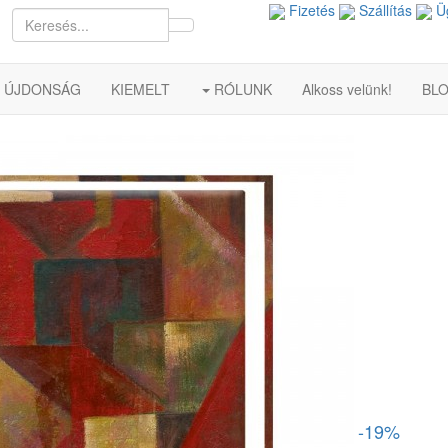
Fizetés
Szállítás
Üg
ÚJDONSÁG
KIEMELT
RÓLUNK
Alkoss velünk!
BL
-19%