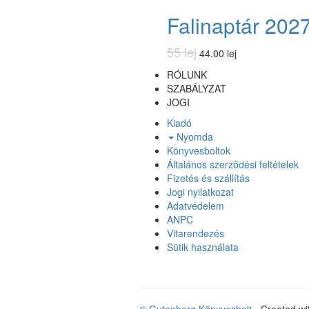
Falinaptár 202
55 lej
44.00 lej
RÓLUNK
SZABÁLYZAT
JOGI
Kiadó
Nyomda
Könyvesboltok
Általános szerződési feltételek
Fizetés és szállítás
Jogi nyilatkozat
Adatvédelem
ANPC
Vitarendezés
Sütik használata
© Gutenberg Könyvesbolt
- Created w