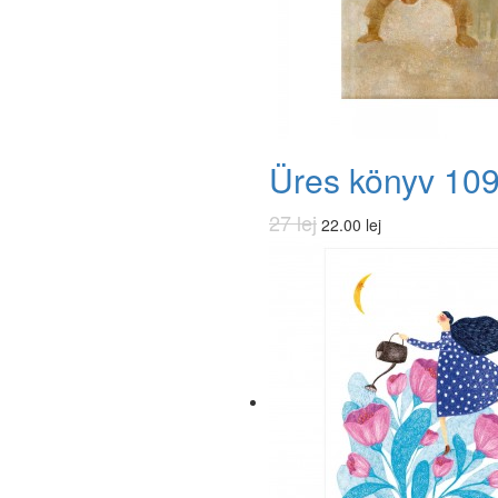
Üres könyv 10
27 lej
22.00 lej