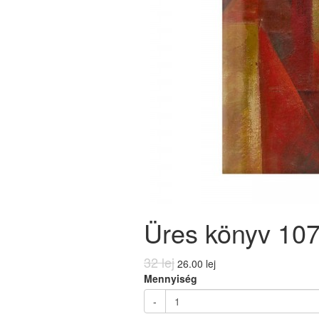
Üres könyv 10
32 lej
26.00 lej
Mennyiség
-