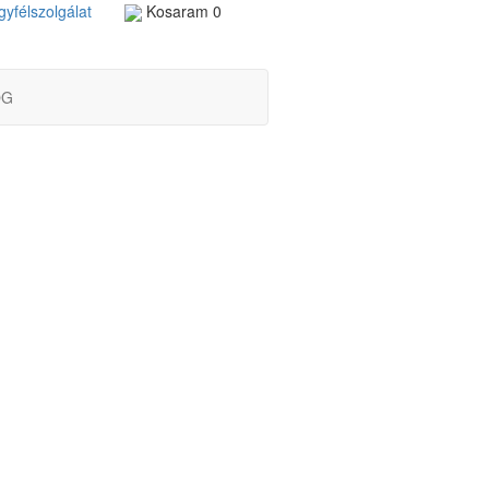
yfélszolgálat
Kosaram
0
OG