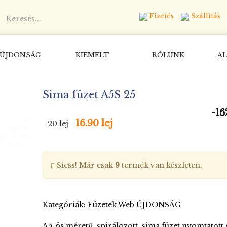
Fizetés
Szállítás
ÚJDONSÁG
KIEMELT
RÓLUNK
AL
Sima füzet A5S 25
-16
-16
-16
-16
16.90 lej
20 lej
Siess! Már csak
9
termék van készleten.
Kategóriák:
Füzetek
Web
ÚJDONSÁG
A5-ös méretű, spirálozott, sima füzet nyomtatott 