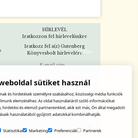
HÍRLEVÉL
Iratkozzon fel hírlevelünkre
Iratkozz fel a(z) Gutenberg
o
Könyvesbolt hírlevelére
 weboldal sütiket használ
Egyetértek:
lmak és hirdetések személyre szabásához, közösségi média funkciók
Adatvédelmi tájékoztató
almunk elemzéséhez. Az oldal használatáról szóló információkat
hirdetési és elemző partnereinkkel, akik ezt más, Ön által megadott
ásaik használatából gyűjtött adatokkal kombinálhatják.
Statisztikai
Marketing
Preferenciák
Partnerek