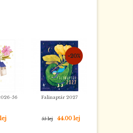
-20%
2026-56
Falinaptár 2027
lej
44.00 lej
55 lej