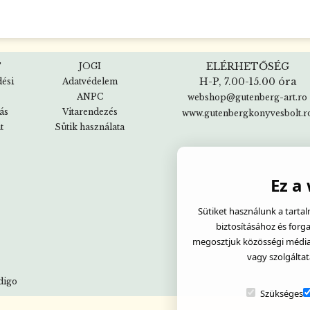
ELÉRHETŐSÉG
T
JOGI
H-P, 7.00-15.00 óra
dési
Adatvédelem
ANPC
webshop@gutenberg-art.ro
tás
Vitarendezés
www.gutenbergkonyvesbolt.r
t
Sütik használata
Ez a
Sütiket használunk a tarta
biztosításához és forg
megosztjuk közösségi média, 
vagy szolgáltat
digo
Szükséges