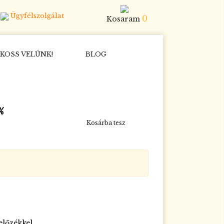
Ügyfélszolgálat
0
Kosaram
KOSS VELÜNK!
BLOG
%
%
%
%
Kosárba tesz
előzékkel.