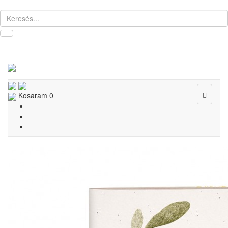
Toggle
Kosaram
0
navigat