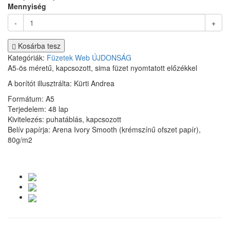
Mennyiség
-
+
Kosárba tesz
Kategóriák:
Füzetek
Web
ÚJDONSÁG
A5-ös méretű, kapcsozott, sima füzet nyomtatott előzékkel
A borítót illusztrálta: Kürti Andrea
Formátum: A5
Terjedelem: 48 lap
Kivitelezés: puhatáblás, kapcsozott
Belív papírja: Arena Ivory Smooth (krémszínű ofszet papír),
80g/m2