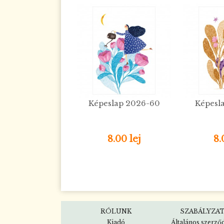
Képeslap 2026-60
Képesl
8.00 lej
8.
RÓLUNK
SZABÁLYZA
Kiadó
Általános szerző