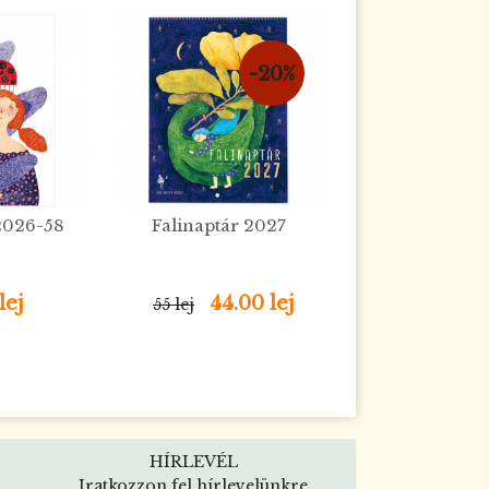
-20%
2026-58
Falinaptár 2027
lej
44.00 lej
55 lej
HÍRLEVÉL
Iratkozzon fel hírlevelünkre