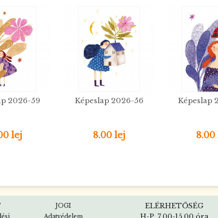
ap 2026-59
Képeslap 2026-56
Képeslap 
00 lej
8.00 lej
8.00 
ELÉRHETŐSÉG
T
JOGI
H-P, 7.00-15.00 óra
dési
Adatvédelem