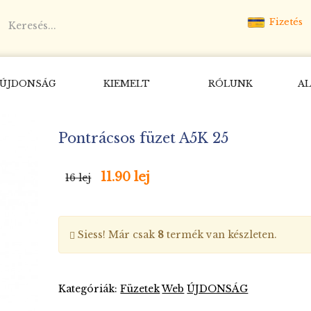
Fizetés
ÚJDONSÁG
KIEMELT
RÓLUNK
AL
Pontrácsos füzet A5K 25
11.90 lej
16 lej
Siess! Már csak
8
termék van készleten.
Kategóriák:
Füzetek
Web
ÚJDONSÁG