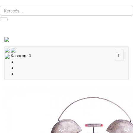
Toggle
Kosaram
0
navigat