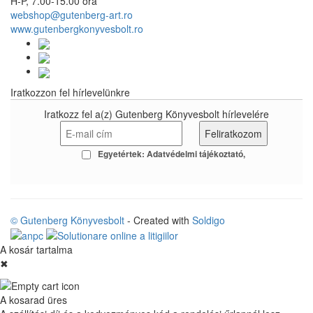
H-P, 7.00-15.00 óra
webshop@gutenberg-art.ro
www.gutenbergkonyvesbolt.ro
Iratkozzon fel hírlevelünkre
Iratkozz fel a(z) Gutenberg Könyvesbolt hírlevelére
Egyetértek:
Adatvédelmi tájékoztató
© Gutenberg Könyvesbolt
- Created with
Soldigo
A kosár tartalma
✖
A kosarad üres