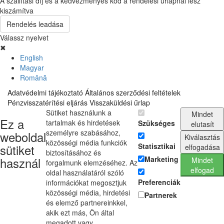
A szállítási díj és a kedvezményes kód a rendelési űrlapnál lesz
kiszámítva
Rendelés leadása
Válassz nyelvet
✖
English
Magyar
Română
Adatvédelmi tájékoztató
Általános szerződési feltételek
Pénzvisszatérítési eljárás
Visszaküldési űrlap
Sütiket használunk a
Mindet
Ez a
tartalmak és hirdetések
Szükséges
elutasít
személyre szabásához,
weboldal
Kiválasztás
közösségi média funkciók
sütiket
Statisztikai
elfogadása
biztosításához és
használ
Marketing
Mindet
forgalmunk elemzéséhez. Az
elfogad
oldal használatáról szóló
Preferenciák
információkat megosztjuk
közösségi média, hirdetési
Partnerek
és elemző partnereinkkel,
akik ezt más, Ön által
megadott vagy