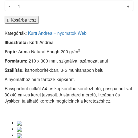
-
+
Kosárba tesz
Kategóriák:
Kürti Andrea – nyomatok
Web
Illusztrálta:
Kürti Andrea
2
Papír:
Arena Natural Rough 200 gr/m
Formátum:
210 x 300 mm, szignálva, számozatlanul
Szállítás:
kartonborítékban, 3-5 munkanapon belül
A nyomathoz nem tartozik képkeret.
Passpartout nélkül A4-es képkeretbe keretezhető, passpatout-val
30x40 cm-es keret javasolt. A standard méretű, Ikeában és
Jyskben található keretek megfelelnek a keretezéshez.