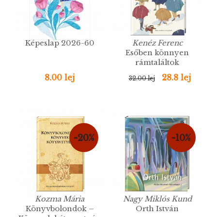
Képeslap 2026-60
Kenéz Ferenc
Esőben könnyen
rámtaláltok
8.00 lej
28.8 lej
32.00 lej
-20%
-10%
Kozma Mária
Nagy Miklós Kund
Könyvbolondok –
Orth István