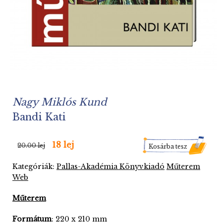
Nagy Miklós Kund
Bandi Kati
18 lej
20.00 lej
Kosárba tesz
Kategóriák:
Pallas-Akadémia Könyvkiadó
Műterem
Web
Műterem
Formátum
: 220 x 210 mm