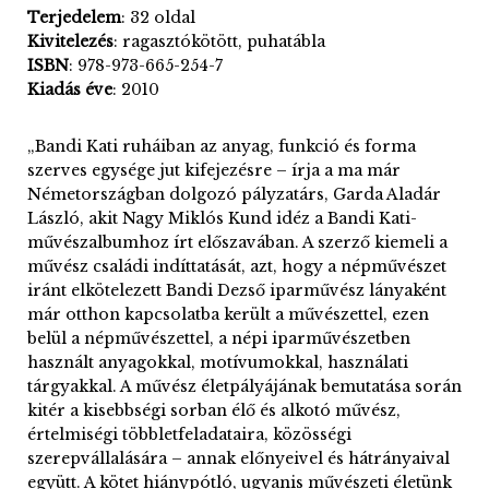
Terjedelem
: 32 oldal
Kivitelezés
: ragasztókötött, puhatábla
ISBN
: 978-973-665-254-7
Kiadás
éve
: 2010
„Bandi Kati ruháiban az anyag, funkció és forma
szerves egysége jut kifejezésre – írja a ma már
Németországban dolgozó pályzatárs, Garda Aladár
László, akit Nagy Miklós Kund idéz a Bandi Kati-
művészalbumhoz írt előszavában. A szerző kiemeli a
művész családi indíttatását, azt, hogy a népművészet
iránt elkötelezett Bandi Dezső iparművész lányaként
már otthon kapcsolatba került a művészettel, ezen
belül a népművészettel, a népi iparművészetben
használt anyagokkal, motívumokkal, használati
tárgyakkal. A művész életpályájának bemutatása során
kitér a kisebbségi sorban élő és alkotó művész,
értelmiségi többletfeladataira, közösségi
szerepvállalására – annak előnyeivel és hátrányaival
együtt. A kötet hiánypótló, ugyanis művészeti életünk