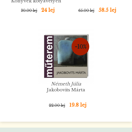
Könyvek kótyavetyén
24 lej
58.5 lej
30.00 lej
65.00 lej
-10%
Németh Júlia
Jakobovits Márta
19.8 lej
22.00 lej