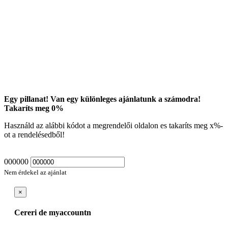
Egy pillanat! Van egy különleges ajánlatunk a számodra!
Takaríts meg
0
%
Használd az alábbi kódot a megrendelői oldalon es takaríts meg
x
%-
ot a rendelésedből!
000000
Nem érdekel az ajánlat
×
Cereri de myaccountn