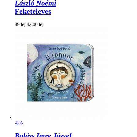
László Noémi
Feketeleves
49 lej
42.00 lej
-8%
Balázs Imre József