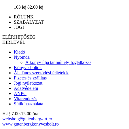
103 lej
82.00 lej
RÓLUNK
SZABÁLYZAT
JOGI
ELÉRHETŐSÉG
HÍRLEVÉL
Kiadó
Nyomda
A könyv útja tanműhely-foglalkozás
Könyvesboltok
Általános szerződési feltételek
Fizetés és szállítás
Jogi nyilatkozat
Adatvédelem
ANPC
Vitarendezés
Sütik használata
H-P, 7.00-15.00 óra
webshop@gutenberg-art.ro
www.gutenbergkonyvesbolt.ro