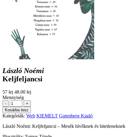
László Noémi
Keljfeljancsi
57 lej
48.00 lej
Mennyiség
-
+
Kosárba tesz
Kategóriák:
Web
KIEMELT
Gutenberg Kiadó
László Noémi: Keljfeljancsi – Mesék hívőknek és hitetleneknek
Illusztrálta: Tomos Tünde