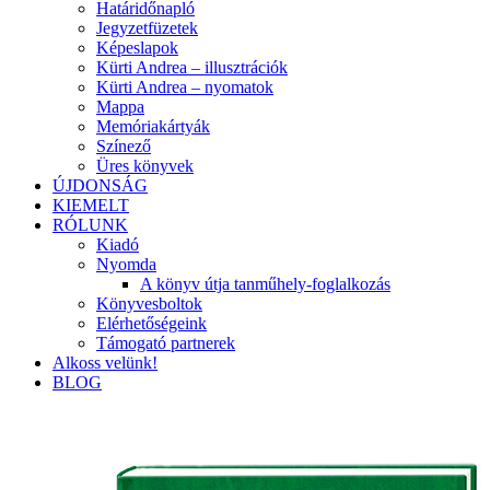
Határidőnapló
Jegyzetfüzetek
Képeslapok
Kürti Andrea – illusztrációk
Kürti Andrea – nyomatok
Mappa
Memóriakártyák
Színező
Üres könyvek
ÚJDONSÁG
KIEMELT
RÓLUNK
Kiadó
Nyomda
A könyv útja tanműhely-foglalkozás
Könyvesboltok
Elérhetőségeink
Támogató partnerek
Alkoss velünk!
BLOG