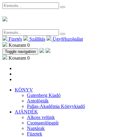
Fizetés
Szállítás
Ügyfélszolgálat
Kosaram
0
Toggle navigation
Kosaram
0
KÖNYV
Gutenberg Kiadó
Antológiák
Pallas-Akadémia Könyvkiadó
AJÁNDÉK
Alkoss velünk
Csomagolópapír
Naptárak
Füzetek