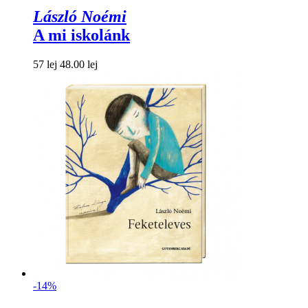
László Noémi
A mi iskolánk
57 lej
48.00 lej
-14%