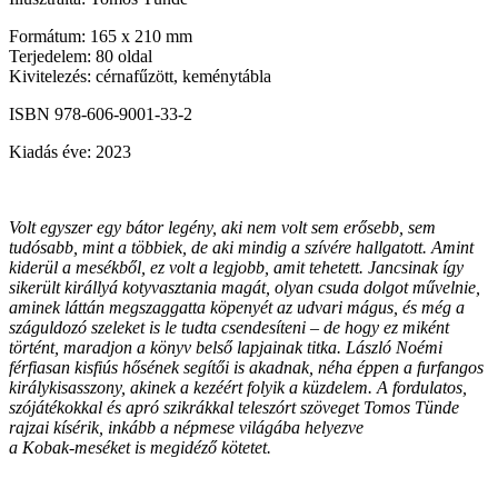
Formátum: 165 x 210 mm
Terjedelem: 80 oldal
Kivitelezés: cérnafűzött, keménytábla
ISBN 978-606-9001-33-2
Kiadás éve: 2023
Volt egyszer egy bátor legény, aki nem volt sem erősebb, sem
tudósabb, mint a többiek, de aki mindig a szívére hallgatott. Amint
kiderül a mesékből, ez volt a legjobb, amit tehetett. Jancsinak így
sikerült királlyá kotyvasztania magát, olyan csuda dolgot művelnie,
aminek láttán megszaggatta köpenyét az udvari mágus, és még a
száguldozó szeleket is le tudta csendesíteni – de hogy ez miként
történt, maradjon a könyv belső lapjainak titka. László Noémi
férfiasan kisfiús hősének segítői is akadnak, néha éppen a furfangos
királykisasszony, akinek a kezéért folyik a küzdelem. A fordulatos,
szójátékokkal és apró szikrákkal teleszórt szöveget Tomos Tünde
rajzai kísérik, inkább a népmese világába helyezve
a Kobak-meséket is megidéző kötetet.