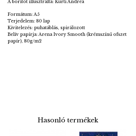
A borítót illusztrálta: Kürti Andrea
Formátum: A5
Terjedelem: 80 lap
Kivitelezés: puhatáblás, spirálozott
Belív papírja: Arena Ivory Smooth (krémszínű ofszet
papír), 80g/m2
Hasonló termékek