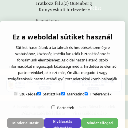
Iratkozz fel a(z) Gutenberg
Könyvesbolt hírlevelére
Egyetértek:
Adatvédelmi tájékoztató
Ez a weboldal sütiket használ
Sütiket használunk a tartalmak és hirdetések személyre
szabásához, közösségi média funkciók biztosításához és
forgalmunk elemzéséhez. Az oldal használatáról szóló
- Created with
© Gutenberg Könyvesbolt
Soldigo
információkat megosztjuk közösségi média, hirdetési és elemző
partnereinkkel, akik ezt más, Ön által megadott vagy
szolgáltatásaik használatából gyűjtött adatokkal kombinálhatják.
Szükséges
Statisztikai
Marketing
Preferenciák
Adatvédelmi tájékoztató
Általános szerződési feltételek
Partnerek
Pénzvisszatérítési eljárás
Visszaküldési űrlap
Kiválasztás
Mindet elutasít
Mindet elfogad