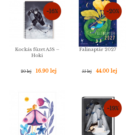
-16%
-20%
Kockás füzet A5S –
Falinaptár 2027
Hoki
16.90 lej
44.00 lej
20 lej
55 lej
-19%