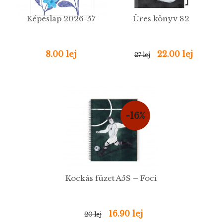
Képeslap 2026-57
Üres könyv 82
8.00 lej
22.00 lej
27 lej
-16%
Kockás füzet A5S – Foci
16.90 lej
20 lej