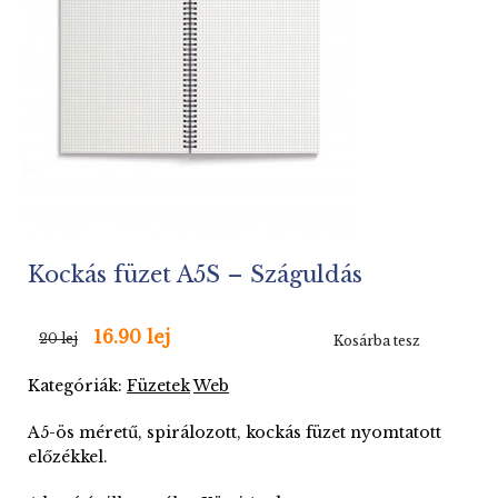
Kockás füzet A5S – Száguldás
16.90 lej
20 lej
Kosárba tesz
Kategóriák:
Füzetek
Web
A5-ös méretű, spirálozott, kockás füzet nyomtatott
előzékkel.