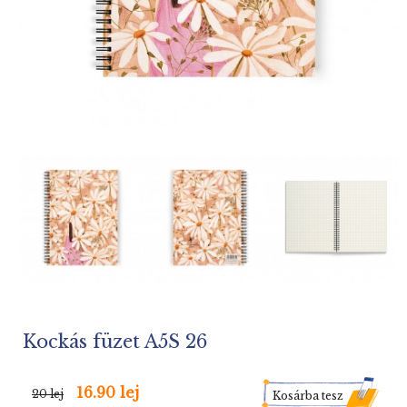
Kockás füzet A5S 26
16.90 lej
20 lej
Kosárba tesz