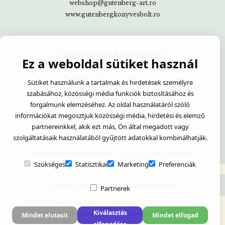
webshop@gutenberg-art.ro
www.gutenbergkonyvesbolt.ro
Iratkozzon fel hírlevelünkre
Ez a weboldal sütiket használ
Sütiket használunk a tartalmak és hirdetések személyre
szabásához, közösségi média funkciók biztosításához és
Egyetértek:
Adatvédelmi tájékoztató
forgalmunk elemzéséhez. Az oldal használatáról szóló
információkat megosztjuk közösségi média, hirdetési és elemző
partnereinkkel, akik ezt más, Ön által megadott vagy
szolgáltatásaik használatából gyűjtött adatokkal kombinálhatják.
- Created with
© Gutenberg Könyvesbolt
Soldigo
Szükséges
Statisztikai
Marketing
Preferenciák
Partnerek
Adatvédelmi tájékoztató
Általános szerződési feltételek
Kiválasztás
Pénzvisszatérítési eljárás
Visszaküldési űrlap
Mindet elutasít
Mindet elfogad
elfogadása