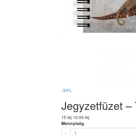
-33%
Jegyzetfüzet –
15 lej
10.00 lej
Mennyiség
-