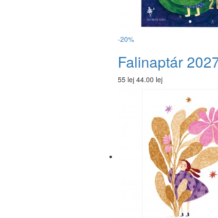
-20%
Falinaptár 202
55 lej
44.00 lej