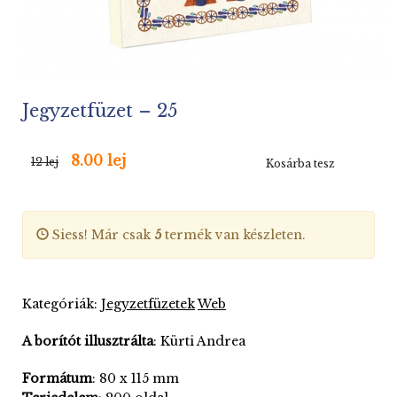
Jegyzetfüzet – 25
8.00 lej
12 lej
Kosárba tesz
Siess! Már csak
5
termék van készleten.
Kategóriák:
Jegyzetfüzetek
Web
A borítót illusztrálta
: Kürti Andrea
Formátum
: 80 x 115 mm