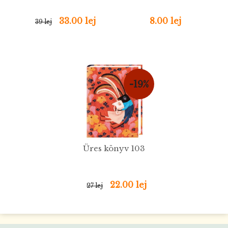
33.00 lej
8.00 lej
39 lej
-19%
Üres könyv 103
22.00 lej
27 lej