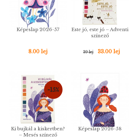
Képeslap 2026-57
Este jó, este jó – Adventi
színező
8.00 lej
33.00 lej
39 lej
-15%
Ki bujkál a kiskertben?
Képeslap 2026-58
– Mesés színező