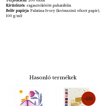
Terjedelem
: 200 oldal
Kivitelezés
: ragasztókötött puhatáblás
Belív papírja
: Palatina Ivory (krémszínű ofszet papír),
100 g/m2
Hasonló termékek
-15%