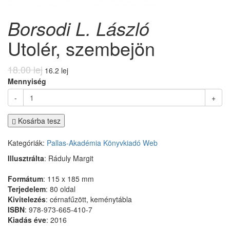
Borsodi L. László
Utolér, szembejön
18.00 lej
16.2 lej
Mennyiség
-
+
Kosárba tesz
Kategóriák:
Pallas-Akadémia Könyvkiadó
Web
Illusztrálta
: Ráduly Margit
Formátum
: 115 x 185 mm
Terjedelem
: 80 oldal
Kivitelezés
: cérnafűzött, keménytábla
ISBN
: 978-973-665-410-7
Kiadás éve
: 2016