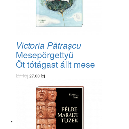
Victoria Pătrașcu
Mesepörgettyű
Öt tótágast állt mese
27 lej
27.00 lej