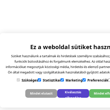
Ez a weboldal sütiket hasz
Sütiket használunk a tartalmak és hirdetések személyre szabásához
funkciók biztosításához és forgalmunk elemzéséhez. Az oldal hasz
információkat megosztjuk közösségi média, hirdetési és elemző partnere
Ön által megadott vagy szolgáltatásaik használatából gyűjtött adatok
Szükséges
Statisztikai
Marketing
Preferenciák
Kiválasztás
Mindet elutasít
Mindet elf
elfogadása