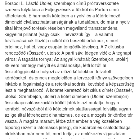
Borsodi L. László Utolér, szembejön című prózaverskötete
szerves folytatása a Feljegyzések a földről és Parton című
köteteknek. E harmadik kötetben a nyelvi és a létértelmező
dimenzió elválaszthatatlanságának a tudatában, de már a nyelv
által létrejövő törések réseiben megvillanó transzcendens,
kegyelmi pillanat (vagy csak – nevezzük így – a valami)
felvillanásának illúziója nélkül élő beszélő értelmez, s mert
értelmez, hát él, vagy csupán tengődik-tévelyeg. A 7 ciklusba
rendeződő (Összeér, utolsó; A parti sáv; Idegen vidék; A tegnapi
város; A tagadás tornya; Az angyal kihátrál; Szembejön, utolér)
49 vers mintegy mélyíti és általánosítja, létfi lozófi ai
összefüggésekbe helyezi az előző kötetekben felvetett
kérdéseket, és ennek megfelelően a tervezett könyv szövegeiben
inkább a fogalmiság és a retorikai sodrás, kevésbé a képszerűség
lesz a meghatározó. A kötetet keretező két ciklus címét (Összeér,
utolsó; Szembejön, utolér) a kötet címében (Utolér, szembejön)
összekapcsolóasszociáló költői játék is azt mutatja, hogy a
korábbi, névszókból álló kötetcímek statikusságát felváltja ugyan
az ige által létrehozott dinamizmus, de ez a mozgás önkörébe tér
vissza. A magára maradt, létbe zárt ember a vég közelében
toporog (ezért a látomásos jelleg), de kudarcai és csalódottsága
birtokában már nem fél, mert tudja, az emlékezés vigasztalan