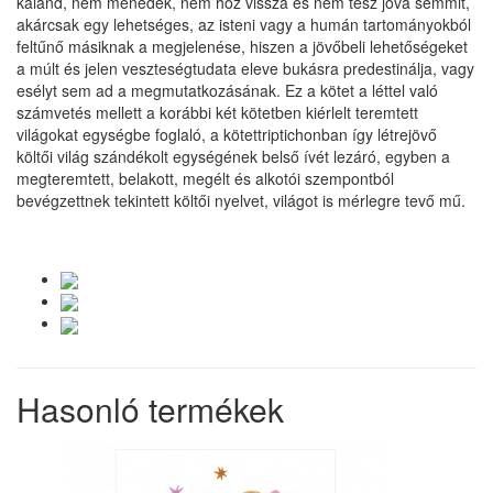
kaland, nem menedék, nem hoz vissza és nem tesz jóvá semmit,
akárcsak egy lehetséges, az isteni vagy a humán tartományokból
feltűnő másiknak a megjelenése, hiszen a jövőbeli lehetőségeket
a múlt és jelen veszteségtudata eleve bukásra predestinálja, vagy
esélyt sem ad a megmutatkozásának. Ez a kötet a léttel való
számvetés mellett a korábbi két kötetben kiérlelt teremtett
világokat egységbe foglaló, a kötettriptichonban így létrejövő
költői világ szándékolt egységének belső ívét lezáró, egyben a
megteremtett, belakott, megélt és alkotói szempontból
bevégzettnek tekintett költői nyelvet, világot is mérlegre tevő mű.
Hasonló termékek