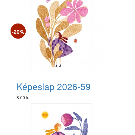
-10%
-20%
-0%
Képeslap 2026-59
8.00 lej