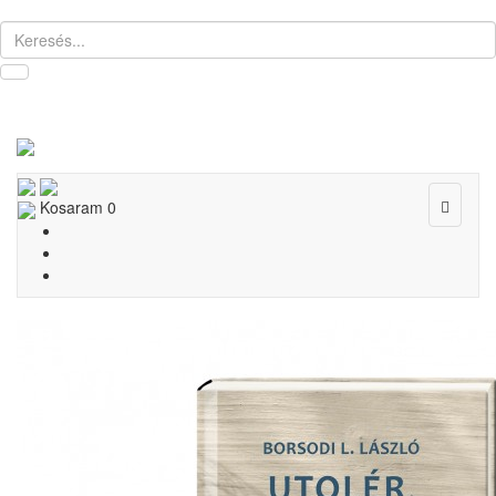
Toggle
Kosaram
0
navigat