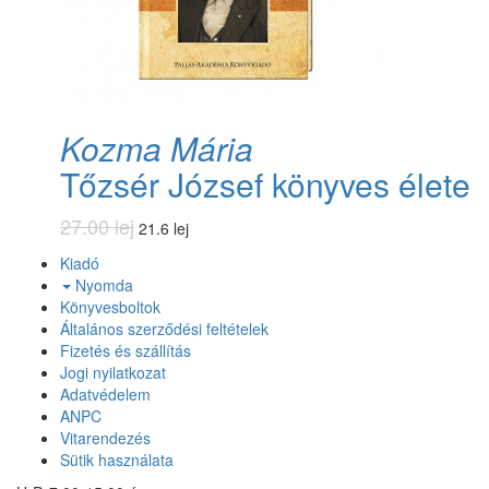
Kozma Mária
Tőzsér József könyves élete
27.00 lej
21.6 lej
Kiadó
Nyomda
Könyvesboltok
Általános szerződési feltételek
Fizetés és szállítás
Jogi nyilatkozat
Adatvédelem
ANPC
Vitarendezés
Sütik használata