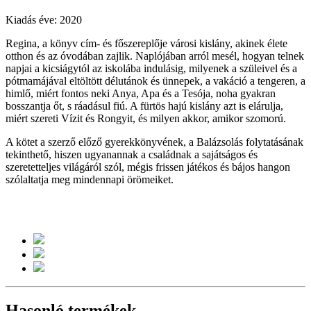
Kiadás éve: 2020
Regina, a könyv cím- és főszereplője városi kislány, akinek élete
otthon és az óvodában zajlik. Naplójában arról mesél, hogyan telnek
napjai a kicsiágytól az iskolába indulásig, milyenek a szüleivel és a
pótmamájával eltöltött délutánok és ünnepek, a vakáció a tengeren, a
himlő, miért fontos neki Anya, Apa és a Tesója, noha gyakran
bosszantja őt, s ráadásul fiú. A fürtös hajú kislány azt is elárulja,
miért szereti Vízit és Rongyit, és milyen akkor, amikor szomorú.
A kötet a szerző előző gyerekkönyvének, a Balázsolás folytatásának
tekinthető, hiszen ugyanannak a családnak a sajátságos és
szeretetteljes világáról szól, mégis frissen játékos és bájos hangon
szólaltatja meg mindennapi örömeiket.
Hasonló termékek