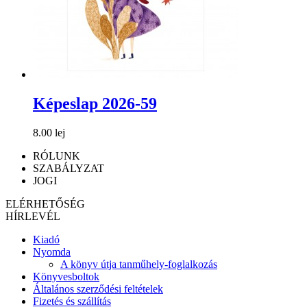
Képeslap 2026-59
8.00 lej
RÓLUNK
SZABÁLYZAT
JOGI
ELÉRHETŐSÉG
HÍRLEVÉL
Kiadó
Nyomda
A könyv útja tanműhely-foglalkozás
Könyvesboltok
Általános szerződési feltételek
Fizetés és szállítás