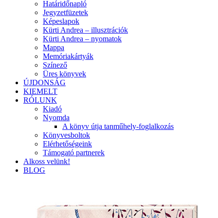
Határidőnapló
Jegyzetfüzetek
Képeslapok
Kürti Andrea – illusztrációk
Kürti Andrea – nyomatok
Mappa
Memóriakártyák
Színező
Üres könyvek
ÚJDONSÁG
KIEMELT
RÓLUNK
Kiadó
Nyomda
A könyv útja tanműhely-foglalkozás
Könyvesboltok
Elérhetőségeink
Támogató partnerek
Alkoss velünk!
BLOG