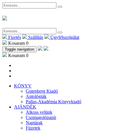
Fizetés
Szállítás
Ügyfélszolgálat
Kosaram
0
Toggle navigation
Kosaram
0
KÖNYV
Gutenberg Kiadó
Antológiák
Pallas-Akadémia Könyvkiadó
AJÁNDÉK
Alkoss velünk
Csomagolópapír
Naptárak
Füzetek