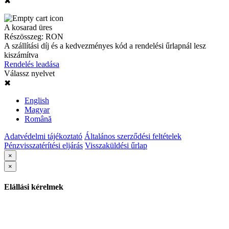
✖
A kosarad üres
Részösszeg:
RON
A szállítási díj és a kedvezményes kód a rendelési űrlapnál lesz
kiszámítva
Rendelés leadása
Válassz nyelvet
✖
English
Magyar
Română
Adatvédelmi tájékoztató
Általános szerződési feltételek
Pénzvisszatérítési eljárás
Visszaküldési űrlap
×
×
Elállási kérelmek