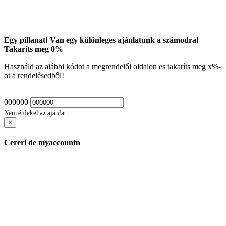
Egy pillanat! Van egy különleges ajánlatunk a számodra!
Takaríts meg
0
%
Használd az alábbi kódot a megrendelői oldalon es takaríts meg
x
%-
ot a rendelésedből!
000000
Nem érdekel az ajánlat
×
Cereri de myaccountn