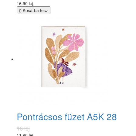
16.90 lej
Kosárba tesz
Pontrácsos füzet A5K 28
16 lej
11.90 lej