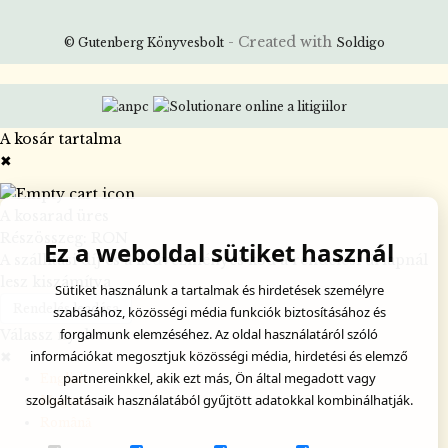
- Created with
© Gutenberg Könyvesbolt
Soldigo
A kosár tartalma
✖
A kosarad üres
Részösszeg:
RON
Ez a weboldal sütiket használ
A szállítási díj és a kedvezményes kód a rendelési űrlapnál
lesz kiszámítva
Sütiket használunk a tartalmak és hirdetések személyre
Rendelés leadása
szabásához, közösségi média funkciók biztosításához és
forgalmunk elemzéséhez. Az oldal használatáról szóló
Válassz nyelvet
információkat megosztjuk közösségi média, hirdetési és elemző
✖
partnereinkkel, akik ezt más, Ön által megadott vagy
English
szolgáltatásaik használatából gyűjtött adatokkal kombinálhatják.
Magyar
Română