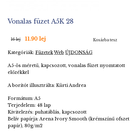
Vonalas füzet A5K 28
11.90 lej
16 lej
Kosárba tesz
Kategóriák:
Füzetek
Web
ÚJDONSÁG
A5-ös méretű, kapcsozott, vonalas füzet nyomtatott
előzékkel
A borítót illusztrálta: Kürti Andrea
Formátum: A5
Terjedelem: 48 lap
Kivitelezés: puhatáblás, kapcsozott
Belív papírja: Arena Ivory Smooth (krémszínű ofszet
papír), 80g/m2