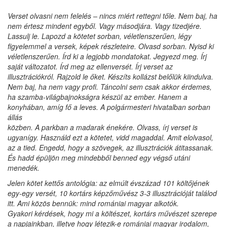
Verset olvasni nem felelés – nincs miért rettegni tőle. Nem baj, ha
nem értesz mindent egyből. Vagy másodjára. Vagy tizedjére.
Lassulj le. Lapozd a kötetet sorban, véletlenszerűen, légy
figyelemmel a versek, képek részleteire. Olvasd sorban. Nyisd ki
véletlenszerűen. Írd ki a legjobb mondatokat. Jegyezd meg. Írj
saját változatot. Írd meg az ellenversét. Írj verset az
illusztrációkról. Rajzold le őket. Készíts kollázst belőlük kiindulva.
Nem baj, ha nem vagy profi. Táncolni sem csak akkor érdemes,
ha szamba-világbajnokságra készül az ember. Hanem a
konyhában, amíg fő a leves. A polgármesteri hivatalban sorban
állás
közben. A parkban a madarak énekére. Olvass, írj verset is
ugyanígy. Használd ezt a kötetet, vidd magaddal. Amit elolvasol,
az a tied. Engedd, hogy a szövegek, az illusztrációk át­itassanak.
És hadd épüljön meg mindebből benned egy végső utáni
menedék.
Jelen kötet kettős antológia: az elmúlt évszázad 101 költőjének
egy-egy versét, 10 kortárs képzőművész 3-3 illusztráció­ját találod
itt. Ami közös bennük: mind romániai magyar alkotók.
Gyakori kérdések, hogy mi a költészet, kortárs művészet szerepe
a napjainkban, illetve hogy létezik-e romániai magyar irodalom,