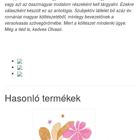
vagy azt az összmagyar irodalom részeként kell tárgyalni. Ezekre
válaszként készült ez az antológia. Szubjektív látlelet bő száz év
romániai magyar költészetéből, mintegy bevezetőnek a
versolvasás szövegörömébe. Mert a költészet mindenki ügye.
Még a tiéd is, kedves Olvasó.
Hasonló termékek