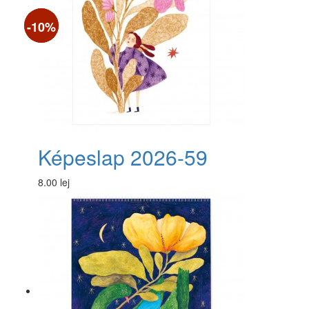
-20%
-10%
Képeslap 2026-59
8.00 lej