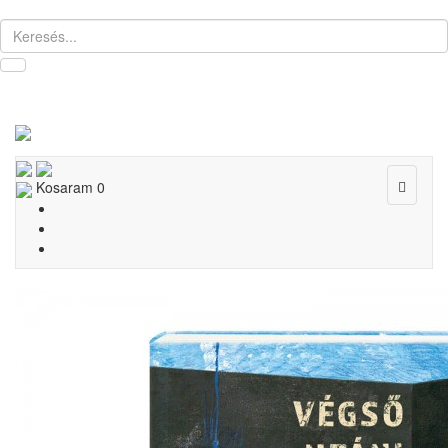
Toggle
Kosaram
0
navigat