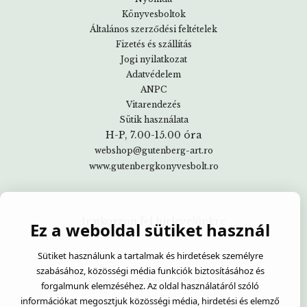
Könyvesboltok
Általános szerződési feltételek
Fizetés és szállítás
Jogi nyilatkozat
Adatvédelem
ANPC
Vitarendezés
Sütik használata
H-P, 7.00-15.00 óra
webshop@gutenberg-art.ro
www.gutenbergkonyvesbolt.ro
Iratkozzon fel hírlevelünkre
Ez a weboldal sütiket használ
Sütiket használunk a tartalmak és hirdetések személyre
szabásához, közösségi média funkciók biztosításához és
Egyetértek:
Adatvédelmi tájékoztató
forgalmunk elemzéséhez. Az oldal használatáról szóló
információkat megosztjuk közösségi média, hirdetési és elemző