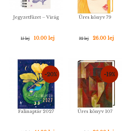
Jegyzetfüzet – Virág
Üres könyv 79
10.00 lej
26.00 lej
15 lej
32 lej
-20%
-19%
Falinaptár 2027
Üres könyv 107