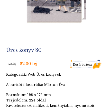
Üres könyv 80
22.00 lej
27 lej
Kosárba tesz
Kategóriák:
Web
Üres könyvek
A borítót illusztrálta: Márton Éva
Formátum: 128 x 176 mm
Terjedelem: 224 oldal
Kivitelezés: cérnafűzött, keménytábla, nyomtatott