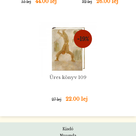
44.00 lej
26.00 lej
55 lej
32 lej
-19%
Üres könyv 109
22.00 lej
27 lej
Kiadó
Nyomda