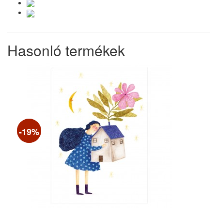
Hasonló termékek
-19%
-19%