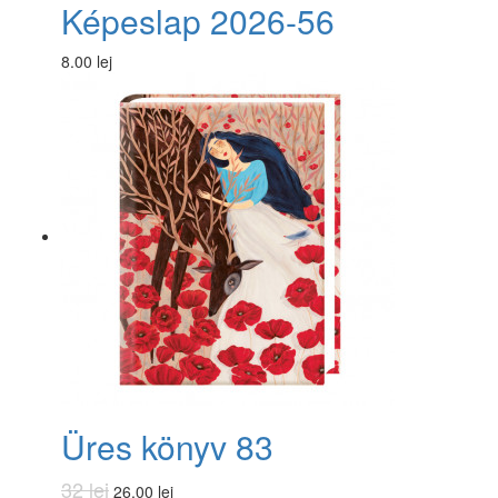
Képeslap 2026-56
8.00 lej
Üres könyv 83
32 lej
26.00 lej