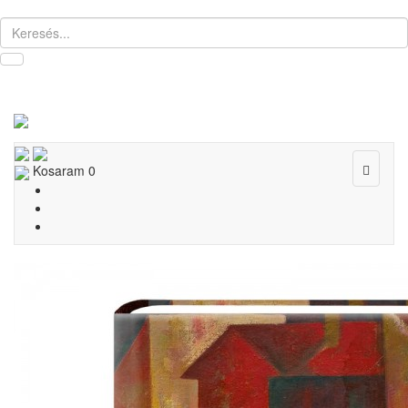
Toggle
Kosaram
0
navigat