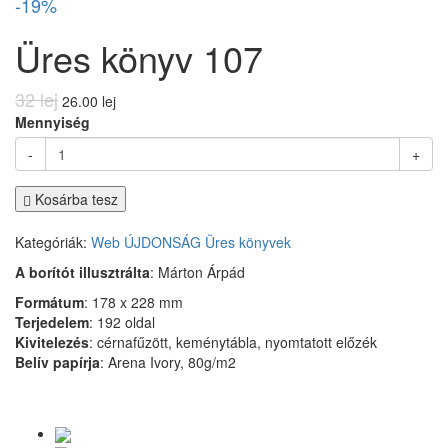
-19%
Üres könyv 107
32 lej
26.00 lej
Mennyiség
-
+
Kosárba tesz
Kategóriák:
Web
ÚJDONSÁG
Üres könyvek
A borítót illusztrálta
: Márton Árpád
Formátum
: 178 x 228 mm
Terjedelem
: 192 oldal
Kivitelezés
: cérnafűzött, keménytábla, nyomtatott előzék
Belív papírja
: Arena Ivory, 80g/m2