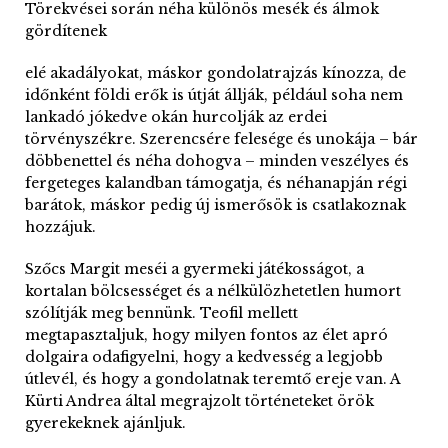
Törekvései során néha különös mesék és álmok
gördítenek
elé akadályokat, máskor gondolatrajzás kínozza, de
időnként földi erők is útját állják, például soha nem
lankadó jókedve okán hurcolják az erdei
törvényszékre. Szerencsére felesége és unokája – bár
döbbenettel és néha dohogva – minden veszélyes és
fergeteges kalandban támogatja, és néhanapján régi
barátok, máskor pedig új ismerősök is csatlakoznak
hozzájuk.
Szőcs Margit meséi a gyermeki játékosságot, a
kortalan bölcsességet és a nélkülözhetetlen humort
szólítják meg bennünk. Teofil mellett
megtapasztaljuk, hogy milyen fontos az élet apró
dolgaira odafigyelni, hogy a kedvesség a legjobb
útlevél, és hogy a gondolatnak teremtő ereje van. A
Kürti Andrea által megrajzolt történeteket örök
gyerekeknek ajánljuk.