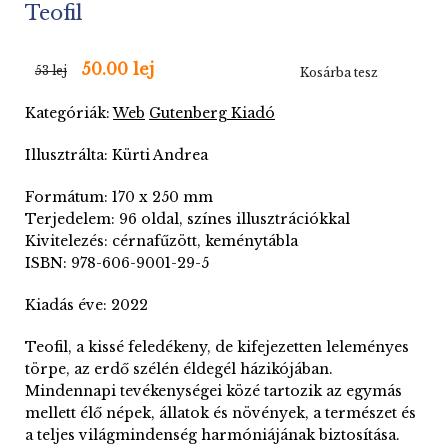
Teofil
50.00 lej
53 lej
Kosárba tesz
Kategóriák:
Web
Gutenberg Kiadó
Illusztrálta: Kürti Andrea
Formátum: 170 x 250 mm
Terjedelem: 96 oldal, színes illusztrációkkal
Kivitelezés: cérnafűzött, keménytábla
ISBN: 978-606-9001-29-5
Kiadás éve: 2022
Teofil, a kissé feledékeny, de kifejezetten leleményes
törpe, az erdő szélén éldegél házikójában.
Mindennapi tevékenységei közé tartozik az egymás
mellett élő népek, állatok és növények, a természet és
a teljes világmindenség harmóniájának biztosítása.