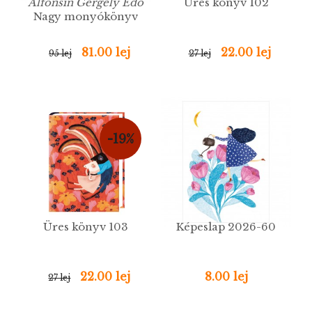
Alfonsín Gergely Edó
Üres könyv 102
Nagy monyókönyv
81.00 lej
22.00 lej
95 lej
27 lej
-19%
Üres könyv 103
Képeslap 2026-60
22.00 lej
8.00 lej
27 lej