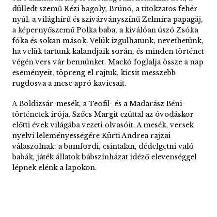
dülledt szemű Rézi bagoly, Brúnó, a titokzatos fehér
nyúl, a világhírű és szivárványszínű Zelmira papagáj,
a képernyőszemű Polka baba, a kiválóan úszó Zsóka
fóka és sokan mások. Velük izgulhatunk, nevethetünk,
ha velük tartunk kalandjaik során, és minden történet
végén vers vár bennünket. Mackó foglalja össze a nap
eseményeit, töpreng el rajtuk, kicsit messzebb
rugdosva a mese apró kavicsait.
A Boldizsár-mesék, a Teofil- és a Madarász Béni-
történetek írója, Szőcs Margit ezúttal az óvodáskor
előtti évek világába vezeti olvasóit. A mesék, versek
nyelvi leleményességére Kürti Andrea rajzai
válaszolnak: a bumfordi, csintalan, dédelgetni való
babák, játék állatok bábszínházat idéző elevenséggel
lépnek elénk a lapokon.