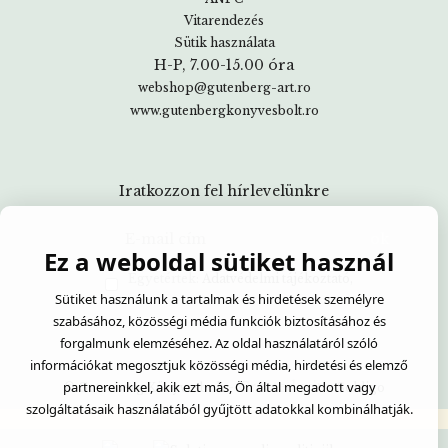
Vitarendezés
Sütik használata
H-P, 7.00-15.00 óra
webshop@gutenberg-art.ro
www.gutenbergkonyvesbolt.ro
Iratkozzon fel hírlevelünkre
Ez a weboldal sütiket használ
Egyetértek:
Adatvédelmi tájékoztató
Sütiket használunk a tartalmak és hirdetések személyre
szabásához, közösségi média funkciók biztosításához és
forgalmunk elemzéséhez. Az oldal használatáról szóló
információkat megosztjuk közösségi média, hirdetési és elemző
- Created with
partnereinkkel, akik ezt más, Ön által megadott vagy
© Gutenberg Könyvesbolt
Soldigo
szolgáltatásaik használatából gyűjtött adatokkal kombinálhatják.