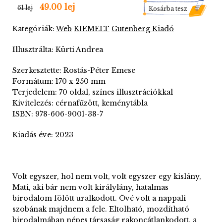
49.00 lej
61 lej
Kosárba tesz
Kategóriák:
Web
KIEMELT
Gutenberg Kiadó
Illusztrálta: Kürti Andrea
Szerkesztette: Rostás-Péter Emese
Formátum: 170 x 250 mm
Terjedelem: 70 oldal, színes illusztrációkkal
Kivitelezés: cérnafűzött, keménytábla
ISBN: 978-606-9001-38-7
Kiadás éve: 2023
Volt egyszer, hol nem volt, volt egyszer egy kislány,
Mati, aki bár nem volt királylány, hatalmas
birodalom fölött uralkodott. Övé volt a nappali
szobának majdnem a fele. Eltolható, mozdítható
birodalmában népes társaság rakoncátlankodott, a