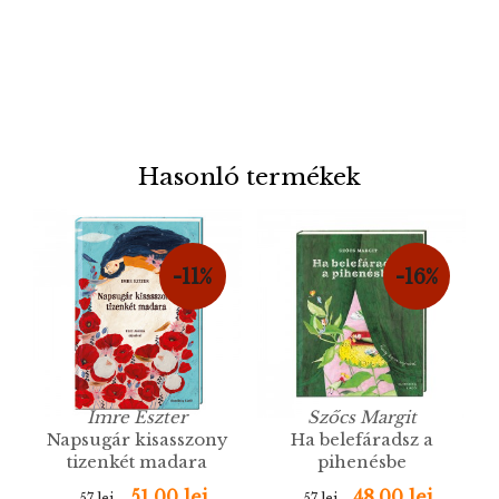
Hasonló termékek
-11%
-16%
Imre Eszter
Szőcs Margit
Napsugár kisasszony
Ha belefáradsz a
tizenkét madara
pihenésbe
51.00 lej
48.00 lej
57 lej
57 lej