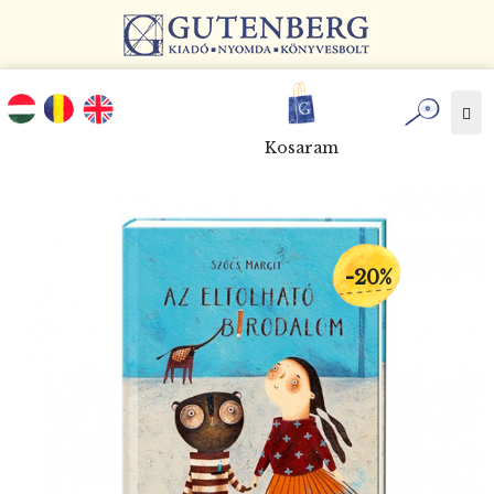
Tog
nav
Kosaram
-20%