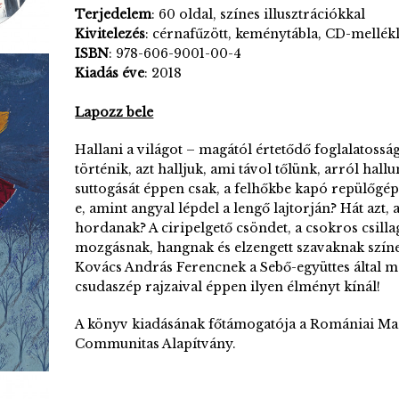
Terjedelem
: 60 oldal, színes illusztrációkkal
Kivitelezés
: cérnafűzött, keménytábla, CD-mellékl
ISBN
: 978-606-9001-00-4
Kiadás
éve
: 2018
Lapozz bele
Hallani a világot – magától értetődő foglalatoss
történik, azt halljuk, ami távol tőlünk, arról hal
suttogását éppen csak, a felhőkbe kapó repülőgép
e, amint angyal lépdel a lengő lajtorján? Hát azt
hordanak? A ciripelgető csöndet, a csokros csill
mozgásnak, hangnak és elzengett szavaknak színes
Kovács András Ferencnek a Sebő-együttes által me
csudaszép rajzaival éppen ilyen élményt kínál!
A könyv kiadásának főtámogatója a Romániai Ma
Communitas Alapítvány.