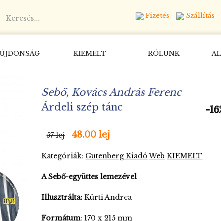
Fizetés
Szállítás
ÚJDONSÁG
KIEMELT
RÓLUNK
AL
Sebő, Kovács András Ferenc
Árdeli szép tánc
-16
-16
-16
-16
-16
-16
48.00 lej
57 lej
Kategóriák:
Gutenberg Kiadó
Web
KIEMELT
A Sebő-együttes lemezével
Illusztrálta:
Kürti Andrea
Formátum
: 170 x 215 mm