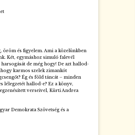
et
ág, öröm és figyelem. Ami a közelünkben
lunk. Két, egymáshoz simuló falevél
 harsogását de még hogy! De azt hallod-
, ahogy karmos szelek zimankót
agcsengőt? Ég és föld táncát – minden
 lélegzetét hallod-e? Ez a könyv,
gzenésített verseivel, Kürti Andrea
gyar Demokrata Szövetség és a