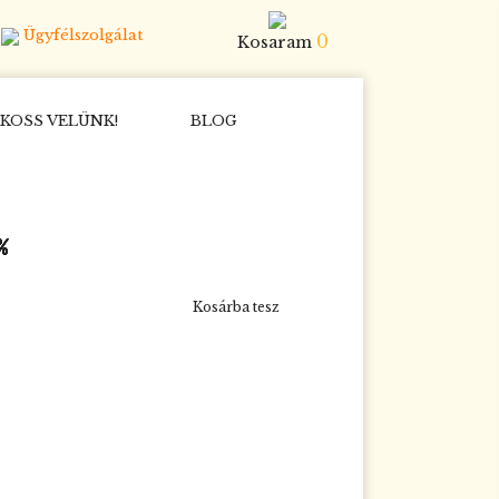
Ügyfélszolgálat
0
Kosaram
KOSS VELÜNK!
BLOG
%
%
%
%
%
%
Kosárba tesz